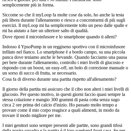
semplicemente più in forma.
Siccome so che il myLoop fa molte cose da solo, ho anche la testa
più libera durante l'allenamento e riesco a concentrarmi di più sugli
esercizi. Il myLoop mi ha semplicemente tolto un peso dalle spalle e
mi ha aiutato a fare un ulteriore salto di qualità.
Dove riponi il microinfusore e lo smartphone quando ti alleni?
Indosso il YpsoPump in un reggiseno sportivo con il microinfusore
infilato nel fianco. Lo smartphone è a bordo campo, su una piccola
panca dove teniamo anche le bevande. Quando facciamo una pausa
per bere durante l'allenamento, controllo i miei livelli di glucosio e
rispondo con un boost, un easy-off, un bolo di correzione manuale o
un sorso di succo di frutta, se necessario.
Cosa fa di diverso durante una partita rispetto all'allenamento?
Il giorno della partita mi assicuro che il cibo non alteri i miei livelli di
glucosio. Per questo motivo, in questi giorni faccio quasi sempre la
stessa colazione e mangio 300 grammi di pasta cotta senza sugo
circa 2 ore prima del calcio d'inizio. Ho passato molto tempo a
provare come il mio corpo reagisce a quali alimenti, in modo da
trovare il modo migliore per me.
I miei genitori sono sempre presenti alle partite, sono grandi tifosi
della nostra squadra e la partita è il loro weekend fuori casa. Se per