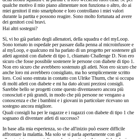
qualche motivo il mio piano alimentare non funziona o altro, do ai
miei genitori il mio smartphone e loro controllano i miei valori
durante la partita e possono reagire. Sono molto fortunata ad avere
dei genitori così bravi.
Hai altri sostegni?
Sì, vi ho già parlato degli allenatori, della squadra e del myLoop.
Sono tornato in ospedale per passare dalla penna al microinfusore e
al myLoop, e qualcuno mi ha parlato di un progetto per sostenere gli
atleti agonisti con diabete di tipo 1, chiamato Challenge D. Non ero
sicuro che fosse possibile sostenere le persone con diabete di tipo 1.
Non ero sicuro che avrebbero sostenuto gli atleti. Non ero sicuro che
anche loro mi avrebbero consigliato, ma ho semplicemente scritto
loro. Così sono entrata in contatto con Ulrike Thurm, che si occupa
di molti atleti con diabete e mi ha dato alcuni preziosi consigli.
Sarebbe bello se progetti come questo diventassero ancora più
conosciuti e più grandi, in modo che più persone ne vengano a
conoscenza e che i bambini e i giovani in particolare ricevano un
sostegno ancora migliore.
Quali consigli ha per le ragazze e i ragazzi con diabete di tipo 1 che
sognano di diventare atleti di successo?
In base alla mia esperienza, so che all'inizio può essere difficile
affrontare la malattia. Ma solo se si parla apertamente con gli