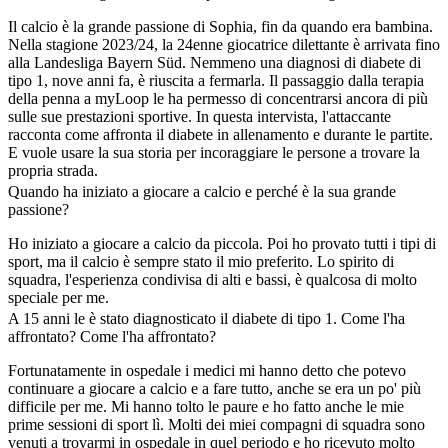
Il calcio è la grande passione di Sophia, fin da quando era bambina.
Nella stagione 2023/24, la 24enne giocatrice dilettante è arrivata fino
alla Landesliga Bayern Süd. Nemmeno una diagnosi di diabete di
tipo 1, nove anni fa, è riuscita a fermarla. Il passaggio dalla terapia
della penna a myLoop le ha permesso di concentrarsi ancora di più
sulle sue prestazioni sportive. In questa intervista, l'attaccante
racconta come affronta il diabete in allenamento e durante le partite.
E vuole usare la sua storia per incoraggiare le persone a trovare la
propria strada.
Quando ha iniziato a giocare a calcio e perché è la sua grande
passione?
Ho iniziato a giocare a calcio da piccola. Poi ho provato tutti i tipi di
sport, ma il calcio è sempre stato il mio preferito. Lo spirito di
squadra, l'esperienza condivisa di alti e bassi, è qualcosa di molto
speciale per me.
A 15 anni le è stato diagnosticato il diabete di tipo 1. Come l'ha
affrontato? Come l'ha affrontato?
Fortunatamente in ospedale i medici mi hanno detto che potevo
continuare a giocare a calcio e a fare tutto, anche se era un po' più
difficile per me. Mi hanno tolto le paure e ho fatto anche le mie
prime sessioni di sport lì. Molti dei miei compagni di squadra sono
venuti a trovarmi in ospedale in quel periodo e ho ricevuto molto