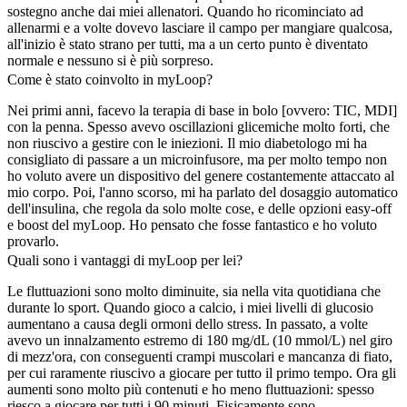
sostegno anche dai miei allenatori. Quando ho ricominciato ad
allenarmi e a volte dovevo lasciare il campo per mangiare qualcosa,
all'inizio è stato strano per tutti, ma a un certo punto è diventato
normale e nessuno si è più sorpreso.
Come è stato coinvolto in myLoop?
Nei primi anni, facevo la terapia di base in bolo [ovvero: TIC, MDI]
con la penna. Spesso avevo oscillazioni glicemiche molto forti, che
non riuscivo a gestire con le iniezioni. Il mio diabetologo mi ha
consigliato di passare a un microinfusore, ma per molto tempo non
ho voluto avere un dispositivo del genere costantemente attaccato al
mio corpo. Poi, l'anno scorso, mi ha parlato del dosaggio automatico
dell'insulina, che regola da solo molte cose, e delle opzioni easy-off
e boost del myLoop. Ho pensato che fosse fantastico e ho voluto
provarlo.
Quali sono i vantaggi di myLoop per lei?
Le fluttuazioni sono molto diminuite, sia nella vita quotidiana che
durante lo sport. Quando gioco a calcio, i miei livelli di glucosio
aumentano a causa degli ormoni dello stress. In passato, a volte
avevo un innalzamento estremo di 180 mg/dL (10 mmol/L) nel giro
di mezz'ora, con conseguenti crampi muscolari e mancanza di fiato,
per cui raramente riuscivo a giocare per tutto il primo tempo. Ora gli
aumenti sono molto più contenuti e ho meno fluttuazioni: spesso
riesco a giocare per tutti i 90 minuti. Fisicamente sono