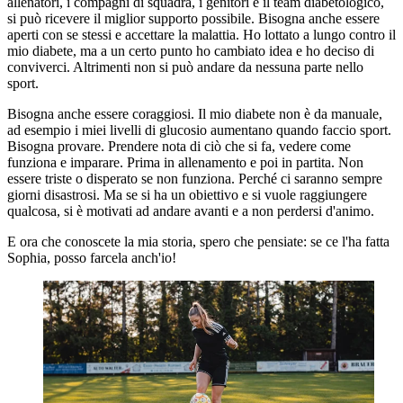
allenatori, i compagni di squadra, i genitori e il team diabetologico,
si può ricevere il miglior supporto possibile. Bisogna anche essere
aperti con se stessi e accettare la malattia. Ho lottato a lungo contro il
mio diabete, ma a un certo punto ho cambiato idea e ho deciso di
conviverci. Altrimenti non si può andare da nessuna parte nello
sport.
Bisogna anche essere coraggiosi. Il mio diabete non è da manuale,
ad esempio i miei livelli di glucosio aumentano quando faccio sport.
Bisogna provare. Prendere nota di ciò che si fa, vedere come
funziona e imparare. Prima in allenamento e poi in partita. Non
essere triste o disperato se non funziona. Perché ci saranno sempre
giorni disastrosi. Ma se si ha un obiettivo e si vuole raggiungere
qualcosa, si è motivati ad andare avanti e a non perdersi d'animo.
E ora che conoscete la mia storia, spero che pensiate: se ce l'ha fatta
Sophia, posso farcela anch'io!