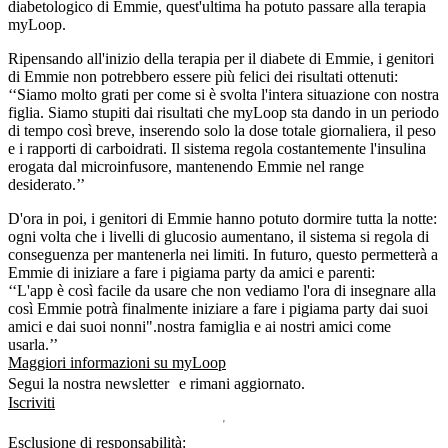
diabetologico di Emmie, quest'ultima ha potuto passare alla terapia
myLoop.
Ripensando all'inizio della terapia per il diabete di Emmie, i genitori
di Emmie non potrebbero essere più felici dei risultati ottenuti:
‘‘Siamo molto grati per come si è svolta l'intera situazione con nostra
figlia. Siamo stupiti dai risultati che myLoop sta dando in un periodo
di tempo così breve, inserendo solo la dose totale giornaliera, il peso
e i rapporti di carboidrati. Il sistema regola costantemente l'insulina
erogata dal microinfusore, mantenendo Emmie nel range
desiderato.’’
D'ora in poi, i genitori di Emmie hanno potuto dormire tutta la notte:
ogni volta che i livelli di glucosio aumentano, il sistema si regola di
conseguenza per mantenerla nei limiti. In futuro, questo permetterà a
Emmie di iniziare a fare i pigiama party da amici e parenti:
‘‘L'app è così facile da usare che non vediamo l'ora di insegnare alla
così Emmie potrà finalmente iniziare a fare i pigiama party dai suoi
amici e dai suoi nonni".nostra famiglia e ai nostri amici come
usarla.’’
Maggiori informazioni su myLoop
Segui la nostra newsletter e rimani aggiornato.
Iscriviti
Esclusione di responsabilità: