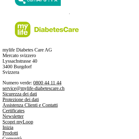
mylife Diabetes Care AG
Mercato svizzero
Lyssachstrasse 40
3400 Burgdorf
Svizzera
Numero verde:
0800 44 11 44
service@mylife-diabetescare.ch
Sicurezza dei dati
Protezione dei dati
Assistenza Clienti e Contatti
Certificates
Newsletter
Scopri myLoop
Inizia
Prodotti
Comunità