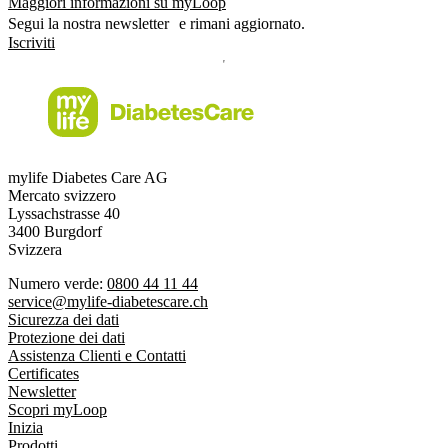
Maggiori informazioni su myLoop
Segui la nostra newsletter e rimani aggiornato.
Iscriviti
mylife Diabetes Care AG
Mercato svizzero
Lyssachstrasse 40
3400 Burgdorf
Svizzera
Numero verde:
0800 44 11 44
service@mylife-diabetescare.ch
Sicurezza dei dati
Protezione dei dati
Assistenza Clienti e Contatti
Certificates
Newsletter
Scopri myLoop
Inizia
Prodotti