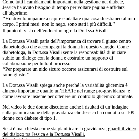
Come tutti i cambiamenti importanti nella gestione nel diabete,
Jessica ha avuto bisogno di tempo per voltare pagina e affidarsi
all’algoritmo.
‘‘Ho dovuto imparare a capire e adattare qualcosa di estraneo al mio
corpo. I primi mesi, non lo nego, sono stati i più difficili.’’
Il punto di vista dell’endocrinologo: la Dott.ssa Visalli
La Dott.ssa Visalli parla dell’importanza di trovare il giusto centro
diabetologico che accompagni la donna in questo viaggio. Come
diabetologa, la Dott.ssa Visalli sente la responsabilità di iniziare
subito un dialogo con la donna e costruire un rapporto di
collaborazione per tutto il processo.
‘‘Per preparare un nido sicuro occorre assicurarsi di costruire sul
ramo giusto.’’
La Dott.ssa Visalli spiega anche perché la variabilità glicemica è
almeno importante quanto un’HbA1c nel range pre-gravidanza, e
come lavorare insieme per ottenere un controllo glicemico ottimale.
Nel video le due donne discutono anche i risultati di un’indagine
sulla pianificazione della gravidanza che Jessica ha condotto su 109
donne con diabete di tipo 1.
Se si è mai chiesta come sia pianificare la gravidanza,
guardi il video
del dialogo tra Jessica e la Dott.ssa Visalli.