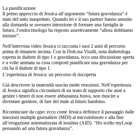
La pianificazione
Il primo approccio di Jessica all’argomento “futura gravidanza” è
stato del tutto inaspettato. Quando lei e il suo partner hanno annuito
alla domanda se avessero intenzione di formare una famiglia in
futuro, l’endocrinologo ha risposto assertivamente “allora dobbiamo
iniziare”.
Nell’intervista video Jessica ci racconta i suoi 2 anni di percorso
prima di rimanere incinta. Con la Dott.ssa Visalli, nota diabetologa
esperta in diabete di tipo 1 e gravidanza, ecco una discussione aperta
e a volte animata su cosa comporti pianificare una gravidanza per
chi ha il diabete di tipo 1.
L’esperienza di Jessica: un percorso di riscoperta
Già descrivere la maternità suscita molte emozioni. Nell’esperienza
di Jessica significa circondarsi di un team di supporto che aiuti a
gestire i timori di non essere abbastanza brava, non riuscire a
diventare genitore, di fare del male al futuro bambino.
Ricominciare da capo: ecco come Jessica definisce il passaggio dalle
iniezioni multiple giornaliere (MDI) al microinfusore e alla fine
all’erogazione automatizzata di insulina (AID). “Ho scelto myLoop
pensando ad una futura gravidanza”.