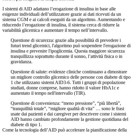
I sistemi di AID adattano l’erogazione di insulina in base alle
esigenze individuali dell’utilizzatore grazie ai dati ricevuti da un
sistema CGM e ai calcoli eseguiti da un algoritmo. Aumentando e
riducendo l’erogazione di insulina, il sistema cerca di ridurre la
variabilità glicemica e aumentare il tempo nell’intervallo.
Questione di sicurezza:
grazie alla possibilità di prevedere i
futuri trend glicemici, l'algoritmo può sospendere l'erogazione di
insulina e prevenire l'ipoglicemia. Questa maggiore sicurezza
tranquillizza soprattutto durante il sonno, l’attività fisica o in
gravidanza.
Questione di salute:
evidenze cliniche continuano a dimostrare
un migliore controllo glicemico delle persone con diabete di tipo
1 che utilizzano sistemi AID3-6. Tutti i gruppi di popolazione
studiati, donne comprese, hanno ridotto il valore HbA1c e
aumentato il tempo nell'intervallo (TIR).
Questione di convenienza:
“meno pressione”, “più libertà”,
“tranquillità totale”, “migliore qualità di vita” … sono le frasi
usate dai pazienti e dai caregiver per descrivere come i sistemi
AID hanno cambiato profondamente la gestione quotidiana del
diabete di tipo 1.
Come la tecnologia dell’AID può accelerare la pianificazione della