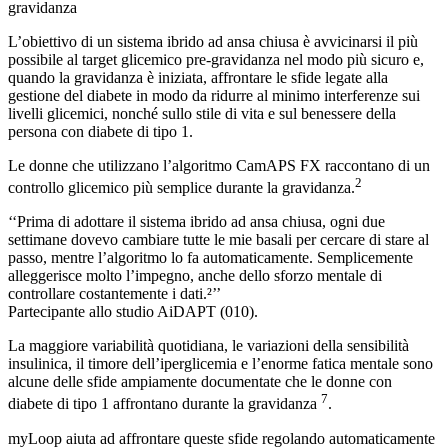
gravidanza
L’obiettivo di un sistema ibrido ad ansa chiusa è avvicinarsi il più
possibile al target glicemico pre-gravidanza nel modo più sicuro e,
quando la gravidanza è iniziata, affrontare le sfide legate alla
gestione del diabete in modo da ridurre al minimo interferenze sui
livelli glicemici, nonché sullo stile di vita e sul benessere della
persona con diabete di tipo 1.
Le donne che utilizzano l’algoritmo CamAPS FX raccontano di un
2
controllo glicemico più semplice durante la gravidanza.
‘‘Prima di adottare il sistema ibrido ad ansa chiusa, ogni due
settimane dovevo cambiare tutte le mie basali per cercare di stare al
passo, mentre l’algoritmo lo fa automaticamente. Semplicemente
alleggerisce molto l’impegno, anche dello sforzo mentale di
controllare costantemente i dati.²’’
Partecipante allo studio AiDAPT (010).
La maggiore variabilità quotidiana, le variazioni della sensibilità
insulinica, il timore dell’iperglicemia e l’enorme fatica mentale sono
alcune delle sfide ampiamente documentate che le donne con
7
diabete di tipo 1 affrontano durante la gravidanza
.
myLoop aiuta ad affrontare queste sfide regolando automaticamente