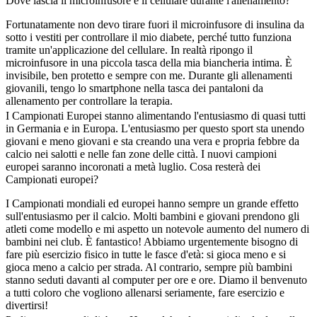
Dove lascia il microinfusore e il cellulare durante l'allenamento?
Fortunatamente non devo tirare fuori il microinfusore di insulina da
sotto i vestiti per controllare il mio diabete, perché tutto funziona
tramite un'applicazione del cellulare. In realtà ripongo il
microinfusore in una piccola tasca della mia biancheria intima. È
invisibile, ben protetto e sempre con me. Durante gli allenamenti
giovanili, tengo lo smartphone nella tasca dei pantaloni da
allenamento per controllare la terapia.
I Campionati Europei stanno alimentando l'entusiasmo di quasi tutti
in Germania e in Europa. L'entusiasmo per questo sport sta unendo
giovani e meno giovani e sta creando una vera e propria febbre da
calcio nei salotti e nelle fan zone delle città. I nuovi campioni
europei saranno incoronati a metà luglio. Cosa resterà dei
Campionati europei?
I Campionati mondiali ed europei hanno sempre un grande effetto
sull'entusiasmo per il calcio. Molti bambini e giovani prendono gli
atleti come modello e mi aspetto un notevole aumento del numero di
bambini nei club. È fantastico! Abbiamo urgentemente bisogno di
fare più esercizio fisico in tutte le fasce d'età: si gioca meno e si
gioca meno a calcio per strada. Al contrario, sempre più bambini
stanno seduti davanti al computer per ore e ore. Diamo il benvenuto
a tutti coloro che vogliono allenarsi seriamente, fare esercizio e
divertirsi!