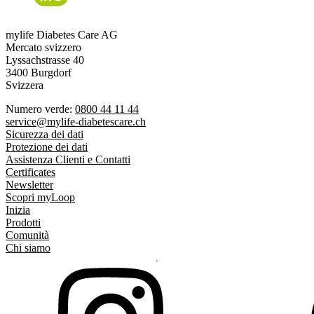
mylife Diabetes Care AG
Mercato svizzero
Lyssachstrasse 40
3400 Burgdorf
Svizzera
Numero verde:
0800 44 11 44
service@mylife-diabetescare.ch
Sicurezza dei dati
Protezione dei dati
Assistenza Clienti e Contatti
Certificates
Newsletter
Scopri myLoop
Inizia
Prodotti
Comunità
Chi siamo