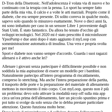
D-Tron della Disetronic. Nell'adolescenza è volata via di nuovo e ho
continuato con la terapia con la penna. Lo sport ha sempre fatto
parte della mia vita, il calcio e a volte le arti marziali. Proprio come il
diabete, che era sempre presente. Di solito correva in qualche modo,
sapevo solo quando lo misuravo esattamente. Nove o dieci anni fa,
mi sono imbattuto per caso in un sensore Libre 1 proveniente dagli
Stati Uniti. È stato fantastico. Da allora ho tenuto d'occhio gli
sviluppi tecnologici. Nel 2020 mi è stato prescritto il microinfusore
YpsoPump e due anni dopo è stato aggiunto il myLoop con
somministrazione automatica di insulina. Una vera e propria svolta
per me!
Sport e diabete non vanno sempre d'accordo. Guarda i suoi ragazzi
allenarsi o è attivo anche lei?
Allenare i giovani senza partecipare è difficilmente possibile e non
soddisfa la mia aspirazione di essere un modello per i bambini.
Naturalmente partecipo all'intero programma di riscaldamento,
compreso lo stretching. Ma anche l'intera preparazione della partita,
il trasporto delle porte e la preparazione del materiale di allenamento
mettono in movimento il mio corpo. Con myLoop, questo non è più
un problema: devo solo attivare la modalità easy-off sulla mia app
circa un'ora prima dell'allenamento, fare un piccolo spuntino prima e
poi tutto si svolge da solo senza che io debba prestare particolare
attenzione. Questo funziona molto bene.