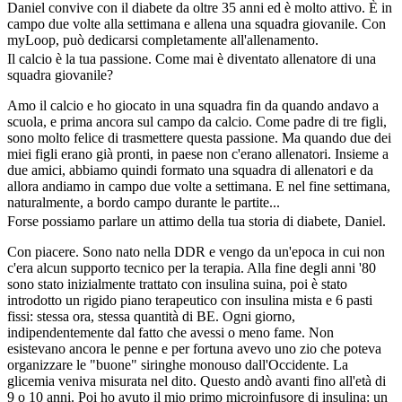
Daniel convive con il diabete da oltre 35 anni ed è molto attivo. È in
campo due volte alla settimana e allena una squadra giovanile. Con
myLoop, può dedicarsi completamente all'allenamento.
Il calcio è la tua passione. Come mai è diventato allenatore di una
squadra giovanile?
Amo il calcio e ho giocato in una squadra fin da quando andavo a
scuola, e prima ancora sul campo da calcio. Come padre di tre figli,
sono molto felice di trasmettere questa passione. Ma quando due dei
miei figli erano già pronti, in paese non c'erano allenatori. Insieme a
due amici, abbiamo quindi formato una squadra di allenatori e da
allora andiamo in campo due volte a settimana. E nel fine settimana,
naturalmente, a bordo campo durante le partite...
Forse possiamo parlare un attimo della tua storia di diabete, Daniel.
Con piacere. Sono nato nella DDR e vengo da un'epoca in cui non
c'era alcun supporto tecnico per la terapia. Alla fine degli anni '80
sono stato inizialmente trattato con insulina suina, poi è stato
introdotto un rigido piano terapeutico con insulina mista e 6 pasti
fissi: stessa ora, stessa quantità di BE. Ogni giorno,
indipendentemente dal fatto che avessi o meno fame. Non
esistevano ancora le penne e per fortuna avevo uno zio che poteva
organizzare le "buone" siringhe monouso dall'Occidente. La
glicemia veniva misurata nel dito. Questo andò avanti fino all'età di
9 o 10 anni. Poi ho avuto il mio primo microinfusore di insulina: un