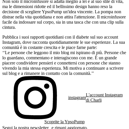
Non solo il microinfusore si adatta meglio a lei e al suo stile di vita,
ma le dimensioni ridotte ed il bellissimo design hanno reso la
decisione di scegliere YpsoPump un'idea vincente. La pompa non
distrae nella vita quotidiana e non attira l'attenzione. Il microinfusore
facile da indossare sul corpo, sia in una tasca che con una clip sulla
cintura.
Pubblica i suoi rapporti quotidiani con il diabete sul suo account
Instagram, dove racconta quotidianamente le sue esperienze. La sua
comunità è in costante crescita e le piace farne parte:
‘‘Le persone che leggono il mio blog mi ispirano di più. Persone che
lo guardano, commentano e interagiscono con me. È un grande
piacere condividere pensieri e connettersi con persone che stanno
vivendo la mia stessa esperienza. Mi motiva a continuare a scrivere
sul blog e a rimanere in contatto con la comunità.’’
L'account Instagram
instagram
di Charli
Scoprite la YpsoPump
Segui la nostra newsletter e rimani aggiornato.