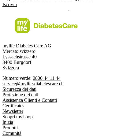
Iscriviti
mylife Diabetes Care AG
Mercato svizzero
Lyssachstrasse 40
3400 Burgdorf
Svizzera
Numero verde:
0800 44 11 44
service@mylife-diabetescare.ch
Sicurezza dei dati
Protezione dei dati
Assistenza Clienti e Contatti
Certificates
Newsletter
Scopri myLoop
Inizia
Prodotti
Comunità