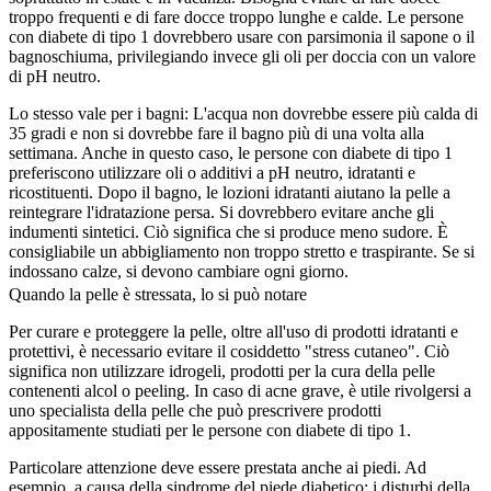
troppo frequenti e di fare docce troppo lunghe e calde. Le persone
con diabete di tipo 1 dovrebbero usare con parsimonia il sapone o il
bagnoschiuma, privilegiando invece gli oli per doccia con un valore
di pH neutro.
Lo stesso vale per i bagni: L'acqua non dovrebbe essere più calda di
35 gradi e non si dovrebbe fare il bagno più di una volta alla
settimana. Anche in questo caso, le persone con diabete di tipo 1
preferiscono utilizzare oli o additivi a pH neutro, idratanti e
ricostituenti. Dopo il bagno, le lozioni idratanti aiutano la pelle a
reintegrare l'idratazione persa. Si dovrebbero evitare anche gli
indumenti sintetici. Ciò significa che si produce meno sudore. È
consigliabile un abbigliamento non troppo stretto e traspirante. Se si
indossano calze, si devono cambiare ogni giorno.
Quando la pelle è stressata, lo si può notare
Per curare e proteggere la pelle, oltre all'uso di prodotti idratanti e
protettivi, è necessario evitare il cosiddetto "stress cutaneo". Ciò
significa non utilizzare idrogeli, prodotti per la cura della pelle
contenenti alcol o peeling. In caso di acne grave, è utile rivolgersi a
uno specialista della pelle che può prescrivere prodotti
appositamente studiati per le persone con diabete di tipo 1.
Particolare attenzione deve essere prestata anche ai piedi. Ad
esempio, a causa della sindrome del piede diabetico: i disturbi della