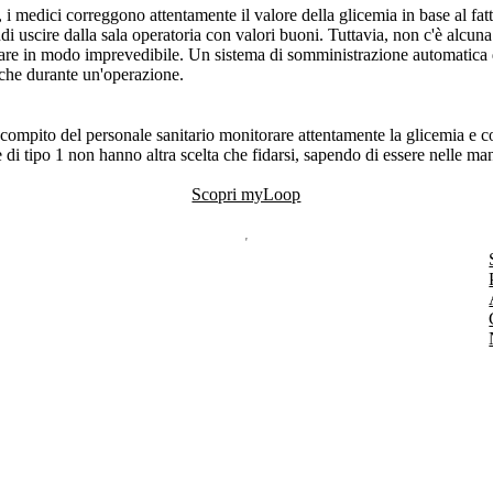
 i medici correggono attentamente il valore della glicemia in base al fatt
i uscire dalla sala operatoria con valori buoni. Tuttavia, non c'è alcuna 
are in modo imprevedibile. Un sistema di somministrazione automatica d
nche durante un'operazione.
 compito del personale sanitario monitorare attentamente la glicemia e 
di tipo 1 non hanno altra scelta che fidarsi, sapendo di essere nelle mani
Scopri myLoop