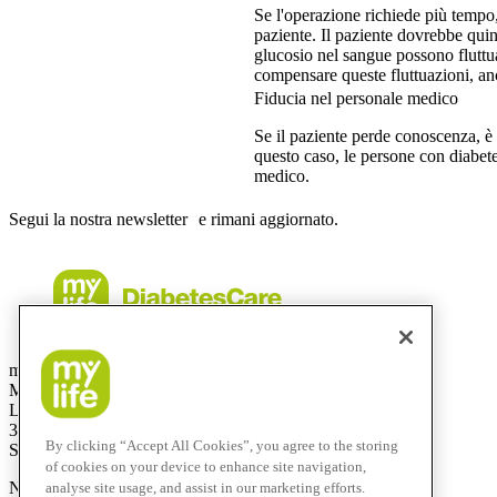
Se l'operazione richiede più tempo,
paziente. Il paziente dovrebbe quind
glucosio nel sangue possono fluttu
compensare queste fluttuazioni, a
Fiducia nel personale medico
Se il paziente perde conoscenza, è
questo caso, le persone con diabete 
medico.
Segui la nostra newsletter e rimani aggiornato.
mylife Diabetes Care AG
Mercato svizzero
Lyssachstrasse 40
3400 Burgdorf
By clicking “Accept All Cookies”, you agree to the storing
Svizzera
of cookies on your device to enhance site navigation,
Numero verde:
0800 44 11 44
analyse site usage, and assist in our marketing efforts.