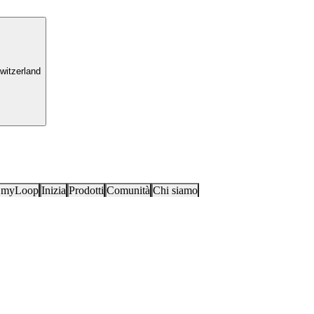
witzerland
i myLoop
Inizia
Prodotti
Comunità
Chi siamo