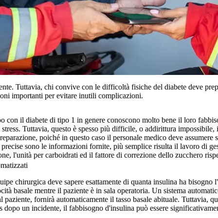
nte. Tuttavia, chi convive con le difficoltà fisiche del diabete deve prepa
oni importanti per evitare inutili complicazioni.
con il diabete di tipo 1 in genere conoscono molto bene il loro fabbiso
 stress. Tuttavia, questo è spesso più difficile, o addirittura impossibile
reparazione, poiché in questo caso il personale medico deve assumere 
recise sono le informazioni fornite, più semplice risulta il lavoro di ges
ione, l'unità per carboidrati ed il fattore di correzione dello zucchero risp
omatizzati
uipe chirurgica deve sapere esattamente di quanta insulina ha bisogno l
ocità basale mentre il paziente è in sala operatoria. Un sistema automat
dal paziente, fornirà automaticamente il tasso basale abituale. Tuttavia, 
ess dopo un incidente, il fabbisogno d'insulina può essere significativame