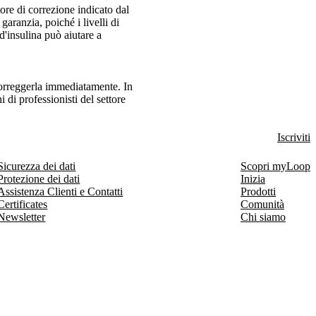
ore di correzione indicato dal
garanzia, poiché i livelli di
'insulina può aiutare a
correggerla immediatamente. In
 di professionisti del settore
Iscriviti
Sicurezza dei dati
Scopri myLoop
Protezione dei dati
Inizia
Assistenza Clienti e Contatti
Prodotti
Certificates
Comunità
Newsletter
Chi siamo