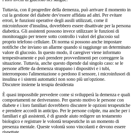
Tuttavia, con il progredire della demenza, può arrivare il momento in
cui la gestione del diabete dev'essere affidata ad altri. Per evitare
errori, le funzioni operative degli ausili utilizzati, come il
microinfusore d'insulina, dovrebbero essere disattivate per la persona
diabetica. Gli assistenti possono invece utilizzare le funzioni di
monitoraggio per tenere sotto controllo i valori del glucosio sul
proprio telefono cellulare. Di norma si possono anche impostare
notifiche che inviano un allarme quando si raggiunge un determinato
valore di glucosio. In questo modo, il caregiver viene informato
tempestivamente e può prendere provvedimenti per correggere la
situazione. Tuttavia, anche questo dipende dal singolo caso: se le
persone affette da demenza strappano i dispositivi e i tubi,
interrompono l'alimentazione o perdono il sensore, i microinfusori di
insulina e i sistemi automatici non sono più un'opzione.
Discutere insieme la terapia desiderata
È quasi impossibile prevedere come si svilupperà la demenza e quali
comportamenti ne deriveranno. Per questo motivo le persone con
diabete e i loro familiari dovrebbero discutere le opzioni terapeutiche
e prendere accordi in anticipo. Per le persone colpite, ma anche per i
familiari e gli assistenti, è di grande aiuto redigere un testamento
biologico e registrare le volontà terapeutiche in un momento di
presenza mentale. Queste volontà sono vincolanti e devono essere
rispettate.