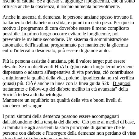
rischio di caduta. Se a questo si aggiunge l'ipoglicemia, che di solito
offusca anche la coscienza, il rischio aumenta notevolmente.
Anche in assenza di demenza, le persone anziane spesso trovano il
trattamento del diabete una sfida, e quindi un certo peso. Per questo
motivo il programma di cura dovrebbe essere il meno complicato
possibile. In primo luogo occorre evitare le ipoglicemie, poi
prevenire le malattie secondarie. Un sistema di somministrazione
automatica dell'insulina, programmato per mantenere la glicemia
entro l'intervallo desiderato, può essere di grande aiuto.
Più la persona assistita è anziana, più il valore target può essere
elevato. Se un obiettivo di HbA1c (glucosio a lungo termine) viene
dispensato o adattato all'aspettativa di vita prevista, ciò contribuisce
a migliorare la qualità della vita, poiché l'ipoglicemia non si verifica
(quasi) più. Ciò è anche in linea con la linea guida S2k "
Diagnosi,
trattamento e follow-up del diabete mellito in età avanzata
" della
Società tedesca di diabetologia.
Mantenere un equilibrio tra qualità della vita e buoni livelli di
zucchero nel sangue
I primi sintomi della demenza possono essere accompagnati
dall'abbandono della terapia del diabete. Ciò pone ai medici di base,
ai familiari e agli assistenti la sfida principale di garantire che le
persone con diabete e l'insorgere della demenza non perdano di vista
i loro livelli di glucosio nel sangue.