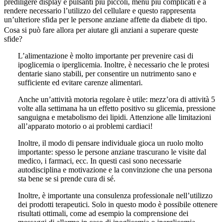
prediligere display e pulsanti più piccoli, menu più complicati e a
rendere necessario l’utilizzo del cellulare e questo rappresenta
un’ulteriore sfida per le persone anziane affette da diabete di tipo.
Cosa si può fare allora per aiutare gli anziani a superare queste
sfide?
L’alimentazione è molto importante per prevenire casi di
ipoglicemia o iperglicemia. Inoltre, è necessario che le protesi
dentarie siano stabili, per consentire un nutrimento sano e
sufficiente ed evitare carenze alimentari.
Anche un’attività motoria regolare è utile: mezz’ora di attività 5
volte alla settimana ha un effetto positivo su glicemia, pressione
sanguigna e metabolismo dei lipidi. Attenzione alle limitazioni
all’apparato motorio o ai problemi cardiaci!
Inoltre, il modo di pensare individuale gioca un ruolo molto
importante: spesso le persone anziane trascurano le visite dal
medico, i farmaci, ecc. In questi casi sono necessarie
autodisciplina e motivazione e la convinzione che una persona
sta bene se si prende cura di sé.
Inoltre, è importante una consulenza professionale nell’utilizzo
dei prodotti terapeutici. Solo in questo modo è possibile ottenere
risultati ottimali, come ad esempio la comprensione dei