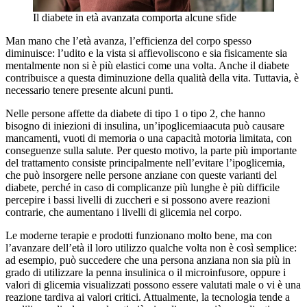
Il diabete in età avanzata comporta alcune sfide
Man mano che l’età avanza, l’efficienza del corpo spesso
diminuisce: l’udito e la vista si affievoliscono e sia fisicamente sia
mentalmente non si è più elastici come una volta. Anche il diabete
contribuisce a questa diminuzione della qualità della vita. Tuttavia, è
necessario tenere presente alcuni punti.
Nelle persone affette da diabete di tipo 1 o tipo 2, che hanno
bisogno di iniezioni di insulina, un’ipoglicemiaacuta può causare
mancamenti, vuoti di memoria o una capacità motoria limitata, con
conseguenze sulla salute. Per questo motivo, la parte più importante
del trattamento consiste principalmente nell’evitare l’ipoglicemia,
che può insorgere nelle persone anziane con queste varianti del
diabete, perché in caso di complicanze più lunghe è più difficile
percepire i bassi livelli di zuccheri e si possono avere reazioni
contrarie, che aumentano i livelli di glicemia nel corpo.
Le moderne terapie e prodotti funzionano molto bene, ma con
l’avanzare dell’età il loro utilizzo qualche volta non è così semplice:
ad esempio, può succedere che una persona anziana non sia più in
grado di utilizzare la penna insulinica o il microinfusore, oppure i
valori di glicemia visualizzati possono essere valutati male o vi è una
reazione tardiva ai valori critici. Attualmente, la tecnologia tende a