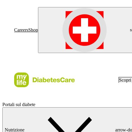
Careers
Shop
s
Scopr
Portali sul diabete
Nutrizione
arrow-d