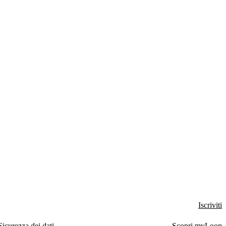
Iscriviti
Sicurezza dei dati
Scopri myLoop