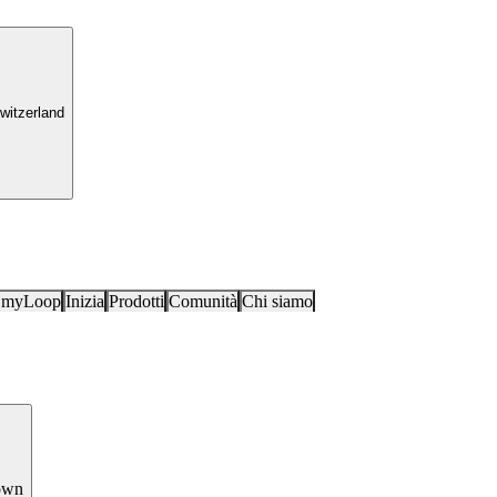
witzerland
i myLoop
Inizia
Prodotti
Comunità
Chi siamo
own