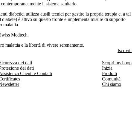
va contemporaneamente il sistema sanitario.
iabetici utilizza ausili tecnici per gestire la propria terapia e, a tal
 diabete) è attivo su questo fronte e implementa misure di supporto
o malattia.
 Swiss Medtech.
ro malattia e la libertà di vivere serenamente.
Iscriviti
Sicurezza dei dati
Scopri myLoop
Protezione dei dati
Inizia
Assistenza Clienti e Contatti
Prodotti
Certificates
Comunità
Newsletter
Chi siamo