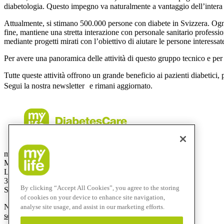
diabetologia. Questo impegno va naturalmente a vantaggio dell’intera co
Attualmente, si stimano 500.000 persone con diabete in Svizzera. Ogni an
fine, mantiene una stretta interazione con personale sanitario profes
mediante progetti mirati con l’obiettivo di aiutare le persone interessa
Per avere una panoramica delle attività di questo gruppo tecnico e per 
Tutte queste attività offrono un grande beneficio ai pazienti diabetici, 
Segui la nostra newsletter e rimani aggiornato.
mylife Diabetes Care AG
Mercato svizzero
Lyssachstrasse 40
3400 Burgdorf
By clicking “Accept All Cookies”, you agree to the storing
Svizzera
of cookies on your device to enhance site navigation,
Numero verde:
0800 44 11 44
analyse site usage, and assist in our marketing efforts.
service@mylife-diabetescare.ch