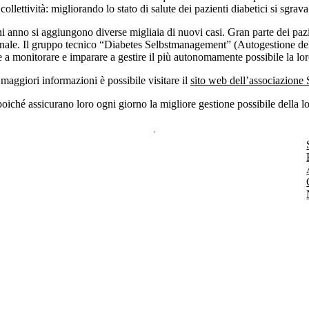
llettività: migliorando lo stato di salute dei pazienti diabetici si sgra
no si aggiungono diverse migliaia di nuovi casi. Gran parte dei pazienti d
sionale. Il gruppo tecnico “Diabetes Selbstmanagement” (Autogestione del
te a monitorare e imparare a gestire il più autonomamente possibile la lor
maggiori informazioni è possibile visitare il
sito web dell’associazione
poiché assicurano loro ogni giorno la migliore gestione possibile della lo