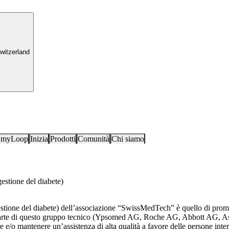
witzerland
i myLoop
Inizia
Prodotti
Comunità
Chi siamo
stione del diabete)
ione del diabete) dell’associazione “SwissMedTech” è quello di promuo
anno parte di questo gruppo tecnico (Ypsomed AG, Roche AG, Abbott A
o mantenere un’assistenza di alta qualità a favore delle persone intere