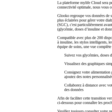
La plateforme mylife Cloud sera p
connectivité optimale, nous vous or
Glooko regroupe vos données de sa
plus éclairées pour gérer votre dia
(SGC), c'est particulièrement avan
(glycémie, doses d’insuline et don
Compatible avec plus de 200 dispos
à insuline, les stylos intelligents,
équipe de soins, une vue complète 
Suivez vos glycémies, doses d
Visualisez des graphiques sim
Consignez votre alimentation 
ajoutez des notes personnalisé
Collaborez à distance avec vot
des données
Afin de faciliter cette transition v
ci-dessous pour connaître les pro
Veuillez toujours consulter votre p