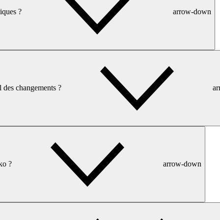
riques ?
arrow-down
-il des changements ?
a
ko ?
arrow-down