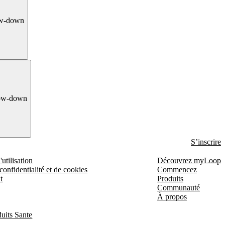
ow-down
ow-down
S’inscrire
utilisation
Découvrez myLoop
confidentialité et de cookies
Commencez
t
Produits
Communauté
À propos
uits Sante