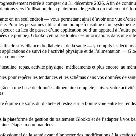
rogressivement retirée à compter du 31 décembre 2026.
Afin de continue
ientons vers l’utilisation de la plateforme de gestion du traitement Glo
nté en un seul endroit — vous permettant ainsi d’avoir une vue d’ense
bète. Pour les personnes utilisant une pompe à insuline et un système de
tageux : au lieu de passer d’une application ou d’un appareil à l’autre 
nées de pompe), Glooko centralise toutes ces informations dans une inter
itifs de surveillance du diabète et de la santé — y compris les lecteur
 les applications de suivi de l’activité physique et de l’alimentation — Gl
et connectée :
’insuline, repas, activité physique, médicaments et plus encore, au mêm
ples pour repérer les tendances et les schémas dans vos données de sant
grâce à une base de données alimentaire complète, suivez votre activité
es
re équipe de soins du diabète et restez sur la bonne voie entre les rend
ers la plateforme de gestion du traitement Glooko et de l’adapter à vos be
chaines étapes recommandées.
rofessionnel de la santé avant d’apporter des modifications à la gestion 