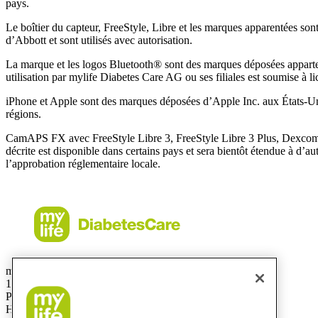
pays.
Le boîtier du capteur, FreeStyle, Libre et les marques apparentées s
d’Abbott et sont utilisés avec autorisation.
La marque et les logos Bluetooth® sont des marques déposées apparten
utilisation par mylife Diabetes Care AG ou ses filiales est soumise à li
iPhone et Apple sont des marques déposées d’Apple Inc. aux États-Uni
régions.
CamAPS FX avec FreeStyle Libre 3, FreeStyle Libre 3 Plus, Dexco
décrite est disponible dans certains pays et sera bientôt étendue à d’
l’approbation réglementaire locale.
mylife Diabetes Care Canada Inc.
1 avenue Holiday, bureau 605
Pointe-Claire, QC
H9R 5N3