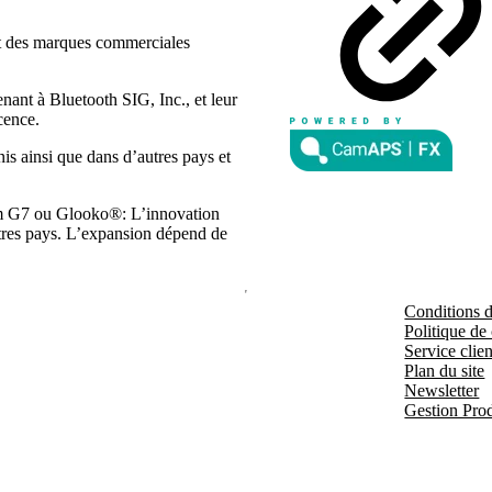
ont des marques commerciales
ant à Bluetooth SIG, Inc., et leur
cence.
s ainsi que dans d’autres pays et
m G7 ou Glooko®: L’innovation
autres pays. L’expansion dépend de
Conditions d'
Politique de 
Service clien
Plan du site
Newsletter
Gestion Prod