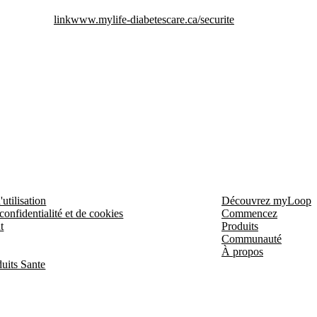
link
www.mylife-diabetescare.ca/securite
utilisation
Découvrez myLoop
confidentialité et de cookies
Commencez
t
Produits
Communauté
À propos
uits Sante