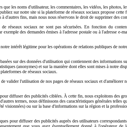
que les noms d'utilisateur, les commentaires, les vidéos, les photos, les
ubliez sur notre site si la plateforme de réseaux sociaux propose cet
 à d'autres fins, mais nous nous réservons le droit de supprimer des con
es de réseaux sociaux ne sont pas sécurisées. En fonction du conte
 par exemple des demandes émises à l'adresse postale ou à l'adresse e-m
notre intérêt légitime pour les opérations de relations publiques de no
asées sur des données d'utilisation qui contiennent des informations sur
atistiques (anonymes) et sur la manière dont elles sont mises à notre d
s plateformes de réseaux sociaux.
me de valider l'utilisation de nos pages de réseaux sociaux et d'améliorer
ur diffuser des publicités ciblées. À cette fin, nous exploitons des gro
'autres termes, nous définissons des caractéristiques générales telles
té visionnées) ou sur la base d'informations sur la région et la profess
tiques pour diffuser des publicités auprès des utilisateurs correspondant
consentement que vous avez éventuellement donné à l'opérateur de l