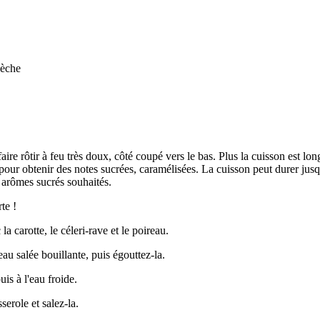
vèche
ire rôtir à feu très doux, côté coupé vers le bas. Plus la cuisson est lon
pour obtenir des notes sucrées, caramélisées. La cuisson peut durer jusq
s arômes sucrés souhaités.
te !
 carotte, le céleri-rave et le poireau.
eau salée bouillante, puis égouttez-la.
is à l'eau froide.
serole et salez-la.