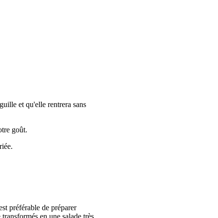
ille et qu'elle rentrera sans
otre goût.
riée.
 est préférable de préparer
 transformés en une salade très