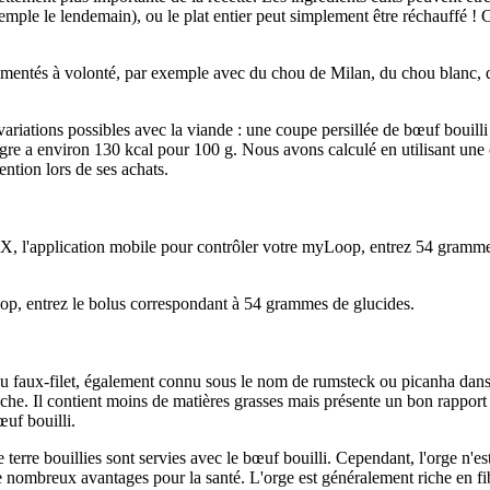
mple le lendemain), ou le plat entier peut simplement être réchauffé ! C
mentés à volonté, par exemple avec du chou de Milan, du chou blanc, d
ariations possibles avec la viande : une coupe persillée de bœuf bouill
gre a environ 130 kcal pour 100 g. Nous avons calculé en utilisant une
ention lors de ses achats.
 l'application mobile pour contrôler votre myLoop, entrez 54 grammes
op, entrez le bolus correspondant à 54 grammes de glucides.
 du faux-filet, également connu sous le nom de rumsteck ou picanha dans 
che. Il contient moins de matières grasses mais présente un bon rapport 
œuf bouilli.
erre bouillies sont servies avec le bœuf bouilli. Cependant, l'orge n'es
e nombreux avantages pour la santé. L'orge est généralement riche en fib