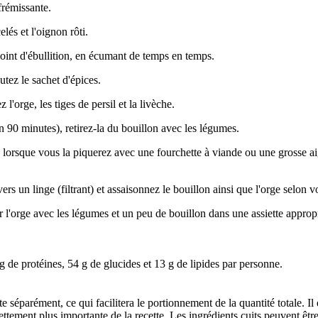
frémissante.
lés et l'oignon rôti.
point d'ébullition, en écumant de temps en temps.
tez le sachet d'épices.
l'orge, les tiges de persil et la livèche.
n 90 minutes), retirez-la du bouillon avec les légumes.
 lorsque vous la piquerez avec une fourchette à viande ou une grosse aigu
vers un linge (filtrant) et assaisonnez le bouillon ainsi que l'orge selon v
 l'orge avec les légumes et un peu de bouillon dans une assiette approp
 g de protéines, 54 g de glucides et 13 g de lipides par personne.
e séparément, ce qui facilitera le portionnement de la quantité totale. Il
tement plus importante de la recette. Les ingrédients cuits peuvent être