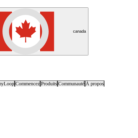
canada
myLoop
Commencez
Produits
Communauté
À propos