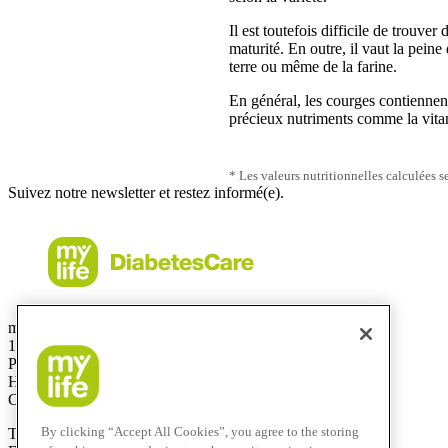
Il est toutefois difficile de trouv
maturité. En outre, il vaut la pein
terre ou même de la farine.
En général, les courges contiennen
précieux nutriments comme la vitam
* Les valeurs nutritionnelles calculées s
Suivez notre newsletter et restez informé(e).
mylife Diabetes Care Canada Inc.
1 avenue Holiday, bureau 605
Pointe-Claire, QC
H9R 5N3
Canada
By clicking “Accept All Cookies”, you agree to the storing
T
514-695-5959