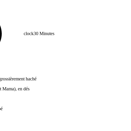
clock
30 Minutes
 grossièrement haché
et Mama), en dés
pé