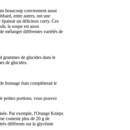
 mais beaucoup conviennent aussi
bbard, entre autres, ont une
r épaissir un délicieux curry. Ces
ûr, la soupe est aussi
de mélanger différentes variétés de
4 grammes de glucides dans le
es de glucides.
e fromage frais compléterait le
 de petites portions, vous pouvez
ilisée. Par exemple, l'Orange Knirps
me contenir plus de 20 g de
rès différents sur la glycémie