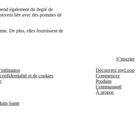
 dépend également du degré de
st souvent liée avec des pommes de
ie. De plus, elles fournissent de
S’inscrire
utilisation
Découvrez myLoop
confidentialité et de cookies
Commencez
t
Produits
Communauté
À propos
uits Sante