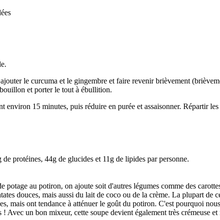
lées
le.
, ajouter le curcuma et le gingembre et faire revenir brièvement (brièv
bouillon et porter le tout à ébullition.
 environ 15 minutes, puis réduire en purée et assaisonner. Répartir les 
g de protéines, 44g de glucides et 11g de lipides par personne.
 potage au potiron, on ajoute soit d'autres légumes comme des carottes
ates douces, mais aussi du lait de coco ou de la crème. La plupart de c
ides, mais ont tendance à atténuer le goût du potiron. C'est pourquoi nou
s ! Avec un bon mixeur, cette soupe devient également très crémeuse et n