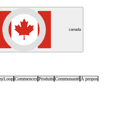
canada
myLoop
Commencez
Produits
Communauté
À propos