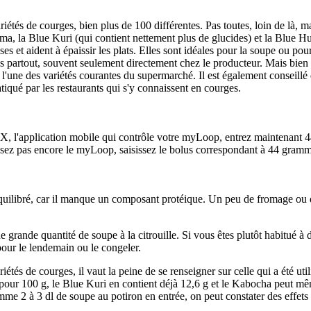
ariétés de courges, bien plus de 100 différentes. Pas toutes, loin de là,
, la Blue Kuri (qui contient nettement plus de glucides) et la Blue Hu
ses et aident à épaissir les plats. Elles sont idéales pour la soupe ou pou
es partout, souvent seulement directement chez le producteur. Mais bien s
l'une des variétés courantes du supermarché. Il est également conseillé 
tiqué par les restaurants qui s'y connaissent en courges.
 l'application mobile qui contrôle votre myLoop, entrez maintenant 4
ilisez pas encore le myLoop, saisissez le bolus correspondant à 44 gramm
quilibré, car il manque un composant protéique. Un peu de fromage ou d
e grande quantité de soupe à la citrouille. Si vous êtes plutôt habitué à
 pour le lendemain ou le congeler.
tés de courges, il vaut la peine de se renseigner sur celle qui a été ut
 pour 100 g, le Blue Kuri en contient déjà 12,6 g et le Kabocha peut mê
me 2 à 3 dl de soupe au potiron en entrée, on peut constater des effets t