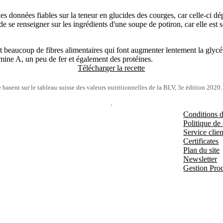
er des données fiables sur la teneur en glucides des courges, car celle-ci
e de se renseigner sur les ingrédients d'une soupe de potiron, car elle e
t beaucoup de fibres alimentaires qui font augmenter lentement la glycém
ine A, un peu de fer et également des protéines.
Télécharger la recette
e basent sur le tableau suisse des valeurs nutritionnelles de la BLV, 3e édition 2020.
Conditions d'
Politique de 
Service clien
Certificates
Plan du site
Newsletter
Gestion Prod