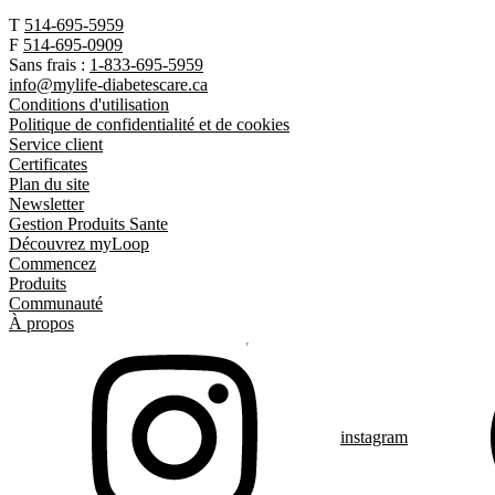
T
514-695-5959
F
514-695-0909
Sans frais :
1-833-695-5959
info@mylife-diabetescare.ca
Conditions d'utilisation
Politique de confidentialité et de cookies
Service client
Certificates
Plan du site
Newsletter
Gestion Produits Sante
Découvrez myLoop
Commencez
Produits
Communauté
À propos
instagram