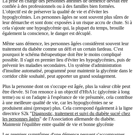
La prise en charge des personnes atteintes de démence devrait être
confiée à des professionnels ou à des familles bien formées.
L'objectif est de préserver la qualité de vie et d'éviter les
hypoglycémies. Les personnes âgées ne sont souvent plus sûres de
leur démarche et sont donc exposées à un risque accru de chute. Si à
cela s'ajoute une hypoglycémie qui, la plupart du temps, brouille
également la conscience, le danger est décuplé.
Même sans démence, les personnes âgées considèrent souvent leur
traitement du diabète comme un défi et un certain fardeau. C'est
pourquoi le schéma thérapeutique doit être le moins compliqué
possible. Il s'agit en premier lieu d'éviter les hypoglycémies, puis de
prévenir les maladies secondaires. Un système d'administration
d'insuline automatisé, programmé pour maintenir la glycémie dans le
corridor cible souhaité, peut apporter un grand soulagement.
Plus la personne dont on s'occupe est âgée, plus la valeur cible peut
être élevée. Si l'on renonce à un objectif d'HbA1c (glycémie à long
terme) ou si on l'adapte à l'espérance de vie présumée, cela contribue
à une meilleure qualité de vie, car les hypoglycémies ne se
produisent ainsi (presque) plus. Cela correspond également à la ligne
directrice S2k "
Diagnostic, traitement et suivi du diabète sucré chez
les personnes âgées
" de l'Association allemande du diabète.
Maintenir l'équilibre entre qualité de vie et bonne glycémie
Les premiers symptômes d'une démence peuvent s'accompagner