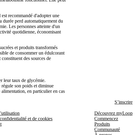
 il est recommandé d'adopter une
r la durée perd automatiquement du
mie. Les personnes atteinte d'un
activité quotidienne, économisant
sucrées et produits transformés
possible de consommer un édulcorant
t constituent des sources de
er leur taux de glycémie.
e régule son poids et diminue
 alimentation, en particulier en cas
S’inscrire
utilisation
Découvrez myLoop
confidentialité et de cookies
Commencez
t
Produits
Communauté
À propos