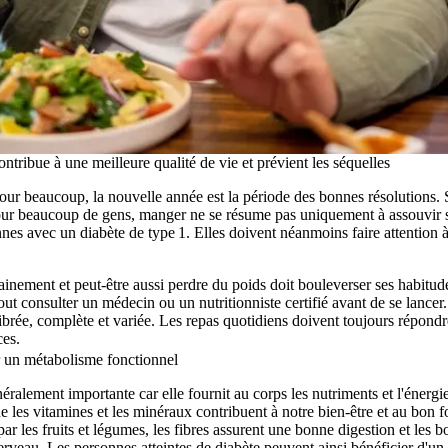
ontribue à une meilleure qualité de vie et prévient les séquelles
our beaucoup, la nouvelle année est la période des bonnes résolutions. S
our beaucoup de gens, manger ne se résume pas uniquement à assouvir s
sonnes avec un diabète de type 1. Elles doivent néanmoins faire attention 
nement et peut-être aussi perdre du poids doit bouleverser ses habitud
tout consulter un médecin ou un nutritionniste certifié avant de se lance
ilibrée, complète et variée. Les repas quotidiens doivent toujours répond
ces.
r un métabolisme fonctionnel
éralement importante car elle fournit au corps les nutriments et l'énergie
e les vitamines et les minéraux contribuent à notre bien-être et au bon
ar les fruits et légumes, les fibres assurent une bonne digestion et les 
cerveau. Les personnes atteintes de diabète peuvent ainsi bénéficier d'u