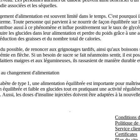
die associées et les séquelles.
gement d'alimentation est souvent limité dans le temps. C'est pourquoi
g terme. Toute personne qui parvient à se nourrir de façon équilibrée su
ntribue aussi à ce phénomène et influe positivement sur le taux de glycé
uire les glucides dans leur alimentation et perdre du poids grâce à une 
 réduction des graisses et du nombre total de calories.
du possible, de renoncer aux grignotages tardifs, ainsi qu'aux boissons 
ycémie en flèche. Si un besoin de sucre se fait néanmoins sentir, il est 
aitiers maigres et aux légumineuses, ils rassasient de manière durable e
ée au changement d'alimentation
iabète de type 1, une alimentation équilibrée est importante pour maîtris
quilibrée et faible en glucides tout en pratiquant une activité régulièr
 Aussi, les doses d'insuline injectées doivent être adaptées à la nouvelle
Conditions d'
Politique de 
Service clien
Certificates
Plan du site