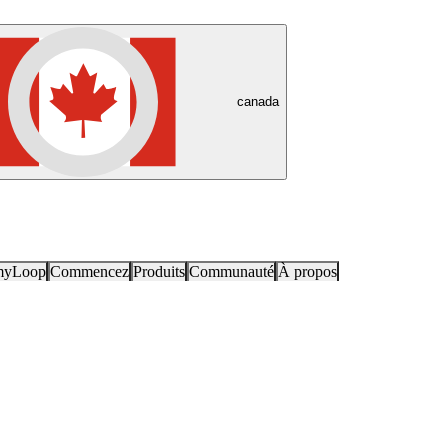
canada
myLoop
Commencez
Produits
Communauté
À propos