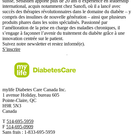
suisse, Sébastien apporte plus de 20 ans d’expérience en leadership
international, acquis notamment chez Sanofi, où il a lancé avec
succès des thérapies révolutionnaires dans le domaine du diabète – y
compris des insulines de nouvelle génération – ainsi que plusieurs
produits phares dans les soins spécialisés. Passionné par
l’amélioration de la prise en charge des maladies chroniques, il
s’engage à façonner l’avenir du traitement du diabète grâce à une
innovation centrée sur le patient.
Suivez notre newsletter et restez informé(e).
S’inscrire
mylife Diabetes Care Canada Inc.
1 avenue Holiday, bureau 605
Pointe-Claire, QC
H9R 5N3
Canada
T
514-695-5959
F
514-695-0909
Sans frais :
1-833-695-5959