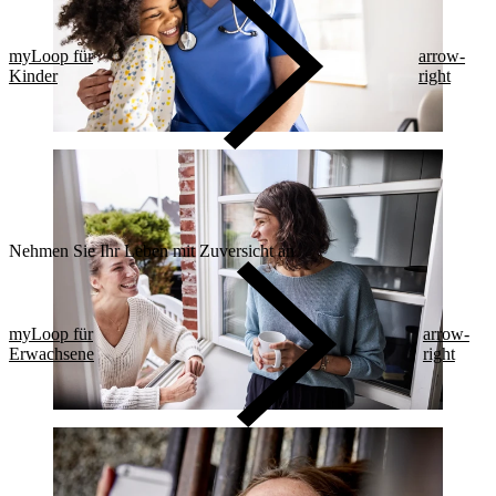
myLoop für
arrow-
Kinder
right
Nehmen Sie Ihr Leben mit Zuversicht an
myLoop für
arrow-
Erwachsene
right