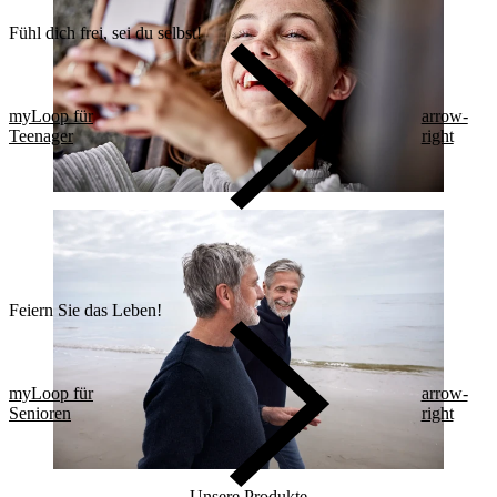
Fühl dich frei, sei du selbst!
myLoop für
arrow-
Teenager
right
Feiern Sie das Leben!
myLoop für
arrow-
Senioren
right
Unsere Produkte