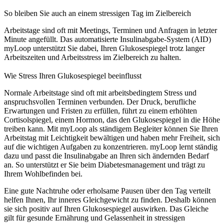
So bleiben Sie auch an einem stressigen Tag im Zielbereich
Arbeitstage sind oft mit Meetings, Terminen und Anfragen in letzter
Minute angefüllt. Das automatisierte Insulinabgabe-System (AID)
myLoop unterstützt Sie dabei, Ihren Glukosespiegel trotz langer
Arbeitszeiten und Arbeitsstress im Zielbereich zu halten.
Wie Stress Ihren Glukosespiegel beeinflusst
Normale Arbeitstage sind oft mit arbeitsbedingtem Stress und
anspruchsvollen Terminen verbunden. Der Druck, berufliche
Erwartungen und Fristen zu erfüllen, führt zu einem erhöhten
Cortisolspiegel, einem Hormon, das den Glukosespiegel in die Höhe
treiben kann. Mit myLoop als ständigem Begleiter können Sie Ihren
Arbeitstag mit Leichtigkeit bewältigen und haben mehr Freiheit, sich
auf die wichtigen Aufgaben zu konzentrieren. myLoop lernt ständig
dazu und passt die Insulinabgabe an Ihren sich ändernden Bedarf
an. So unterstützt er Sie beim Diabetesmanagement und trägt zu
Ihrem Wohlbefinden bei.
Eine gute Nachtruhe oder erholsame Pausen über den Tag verteilt
helfen Ihnen, Ihr inneres Gleichgewicht zu finden. Deshalb können
sie sich positiv auf Ihren Glukosespiegel auswirken. Das Gleiche
gilt für gesunde Ernährung und Gelassenheit in stressigen