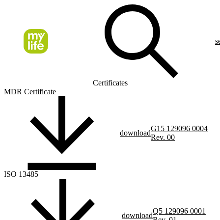
s
Certificates
MDR Certificate
G15 129096 0004
download
Rev. 00
ISO 13485
Q5 129096 0001
download
Rev. 01