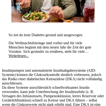
So isst du trotz Diabetes gesund und ausgewogen
Die Weihnachtsfeiertage sind vorbei und für viele
Menschen beginnt mit dem neuen Jahr die Zeit der gute
Vorsätze. Sich gesünder zu ernähren, steht für viele
Menschen dann ganz oben auf der Prioritätenliste. Essen
Weiterlesen...
heisst für viele Menschen jedoch nicht nur den blossen
Hunger zu stillen, sondern auch zu geniessen. Bei
Menschen mit Typ-1 Diabetes ist das genauso. Sie müssen
Insulinpumpen und automatisierte Insulinabgabesysteme (AID-
bei ihrer Ernährung auf einige Dinge zusätzlich achten.
Systeme) können die Glukosekontrolle deutlich verbessern, jedoch
das Risiko einer diabetischen Ketoazidose (DKA) nicht vollständig
ausschliessen.
Da diese Systeme ausschliesslich schnellwirksames Insulin
verwenden, kann jede Unterbrechung der Insulinzufuhr (z. B.
Versagen des Infusionssets, Pumpenokklusion, leeres Reservoir oder
Gerätefehlfunktion) schnell zu Ketose und DKA führen – selbst
wenn die Glukosewerte nicht stark erhöht sind. Eine DKA ist eine