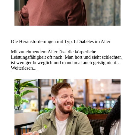
Die Herausforderungen mit Typ-1-Diabetes im Alter
Mit zunehmendem Alter lässt die körperliche
Leistungsfähigkeit oft nach: Man hört und sieht schlechter,
ist weniger beweglich und manchmal auch geistig nicht
mehr so leistungsfähig wie früher. Diabetes mindert die im
Weiterlesen...
Alter abnehmende Lebensqualität weiter. Es gibt jedoch
auch hier gewisse Punkte, die man beachten kann und
sollte.