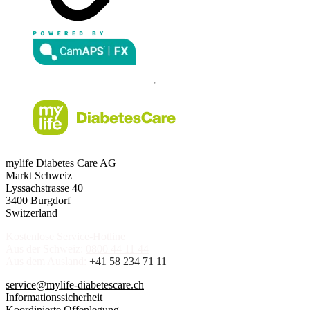
mylife Diabetes Care AG
Markt Schweiz
Lyssachstrasse 40
3400 Burgdorf
Switzerland
Kostenlose Service-Hotline
Aus der Schweiz:
0800 44 11 44
Aus dem Ausland:
+41 58 234 71 11
service@mylife-diabetescare.ch
Informationssicherheit
Koordinierte Offenlegung