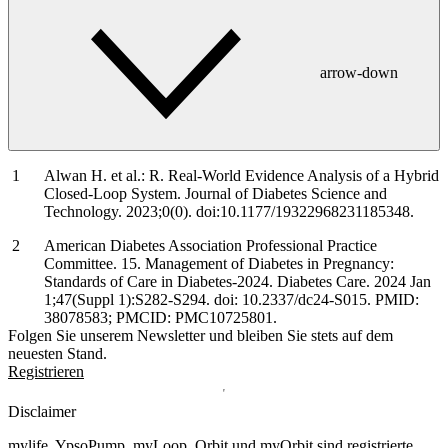
arrow-down
Alwan H. et al.: R. Real-World Evidence Analysis of a Hybrid
Closed-Loop System. Journal of Diabetes Science and
Technology. 2023;0(0). doi:10.1177/19322968231185348.
American Diabetes Association Professional Practice
Committee. 15. Management of Diabetes in Pregnancy:
Standards of Care in Diabetes-2024. Diabetes Care. 2024 Jan
1;47(Suppl 1):S282-S294. doi: 10.2337/dc24-S015. PMID:
38078583; PMCID: PMC10725801.
Folgen Sie unserem Newsletter und bleiben Sie stets auf dem
neuesten Stand.
Registrieren
Disclaimer
mylife, YpsoPump, myLoop, Orbit und myOrbit sind registrierte