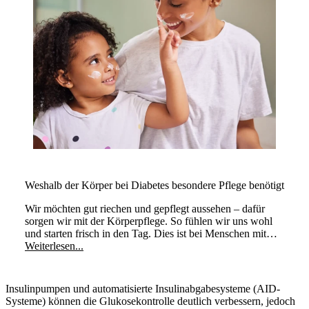
Weshalb der Körper bei Diabetes besondere Pflege benötigt
Wir möchten gut riechen und gepflegt aussehen – dafür
sorgen wir mit der Körperpflege. So fühlen wir uns wohl
und starten frisch in den Tag. Dies ist bei Menschen mit
Typ-1-Diabetes nicht anders. Sie müssen jedoch auf einige
Weiterlesen...
zusätzliche Dinge achten und die Körperpflege
entsprechend anpassen.
Insulinpumpen und automatisierte Insulinabgabesysteme (AID-
Systeme) können die Glukosekontrolle deutlich verbessern, jedoch