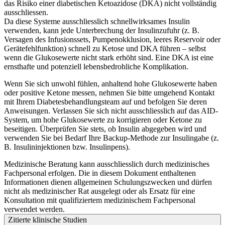
das Risiko einer diabetischen Ketoazidose (DKA) nicht vollständig
ausschliessen.
Da diese Systeme ausschliesslich schnellwirksames Insulin
verwenden, kann jede Unterbrechung der Insulinzufuhr (z. B.
Versagen des Infusionssets, Pumpenokklusion, leeres Reservoir oder
Gerätefehlfunktion) schnell zu Ketose und DKA führen – selbst
wenn die Glukosewerte nicht stark erhöht sind. Eine DKA ist eine
ernsthafte und potenziell lebensbedrohliche Komplikation.
Wenn Sie sich unwohl fühlen, anhaltend hohe Glukosewerte haben
oder positive Ketone messen, nehmen Sie bitte umgehend Kontakt
mit Ihrem Diabetesbehandlungsteam auf und befolgen Sie deren
Anweisungen. Verlassen Sie sich nicht ausschliesslich auf das AID-
System, um hohe Glukosewerte zu korrigieren oder Ketone zu
beseitigen. Überprüfen Sie stets, ob Insulin abgegeben wird und
verwenden Sie bei Bedarf Ihre Backup-Methode zur Insulingabe (z.
B. Insulininjektionen bzw. Insulinpens).
Medizinische Beratung kann ausschliesslich durch medizinisches
Fachpersonal erfolgen. Die in diesem Dokument enthaltenen
Informationen dienen allgemeinen Schulungszwecken und dürfen
nicht als medizinischer Rat ausgelegt oder als Ersatz für eine
Konsultation mit qualifiziertem medizinischem Fachpersonal
verwendet werden.
Zitierte klinische Studien