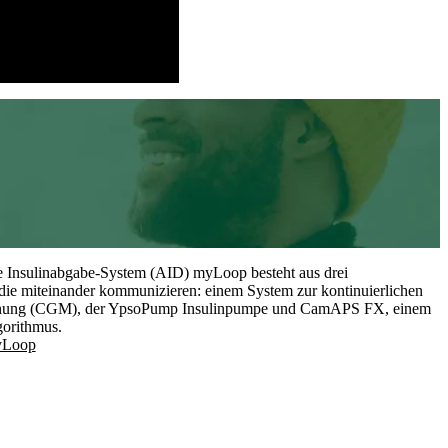
95,6%
1
der Zeit im Auto mode verbracht
te Insulinabgabe-System (AID) myLoop besteht aus drei
die miteinander kommunizieren: einem System zur kontinuierlichen
ung (CGM), der YpsoPump Insulinpumpe und CamAPS FX, einem
gorithmus.
yLoop