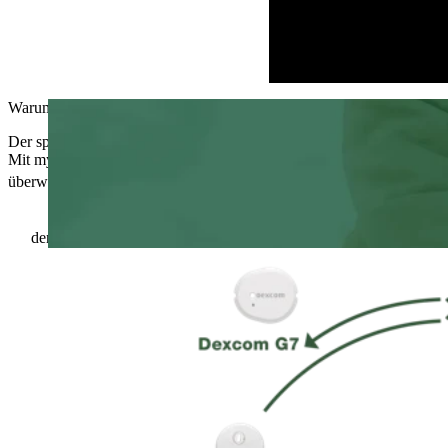
Warum sich myLoop für Ihr Kind eignet
Der spontane Tagesablauf eines Kindes wird durch myLoop mit größere
Mit myLoop können Eltern den Glukosespiegel ihres Kindes rund um 
1
überwachen
.
0,5%
1
der Zeit mit einem Glukosewert unter 3,0 mmol/L (54 mg/dL)