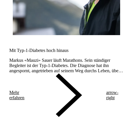
Mit Typ-1-Diabetes hoch hinaus
Markus «Mauzi» Sauer läuft Marathons. Sein ständiger
Begleiter ist der Typ-1-Diabetes. Die Diagnose hat ihn
angespornt, angetrieben auf seinem Weg durchs Leben, über
Marathondistanzen hinweg. Seine neueste Herausforderung
war die Bewältigung des Transalpine Run (TAR 2025).
Mehr
arrow-
erfahren
right