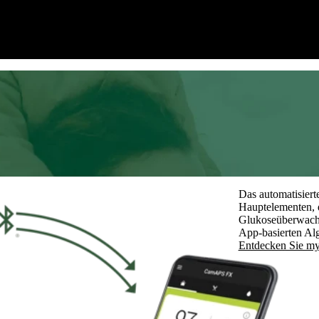
r Flexibilität effektiv gemanagt.
die Uhr aus der Ferne
66,9%
1
Die Zeit im Zielbereich
Das automatisier
Hauptelementen, 
Glukoseüberwach
App-basierten Al
Entdecken Sie m