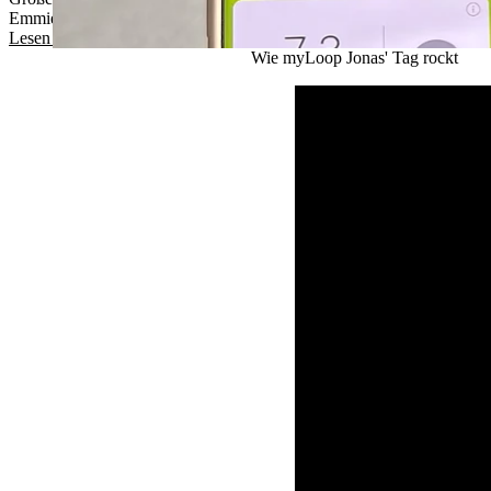
Emmies Eltern (Emmie erhielt ihre Diagnose mit 14 Monaten)
Lesen Sie Emmies Geschichte
Wie myLoop Jonas' Tag rockt