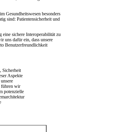
 im Gesundheitswesen besonders
ig sind: Patientensicherheit und
ine sichere Interoperabilität zu
r uns dafür ein, dass unsere
to Benutzerfreundlichkeit
Keine 
 Sicherheit
Während
eser Aspekte
Systems
 unsere
Hand i
 führen wir
Komprom
m potenzielle
emarchitektur
e