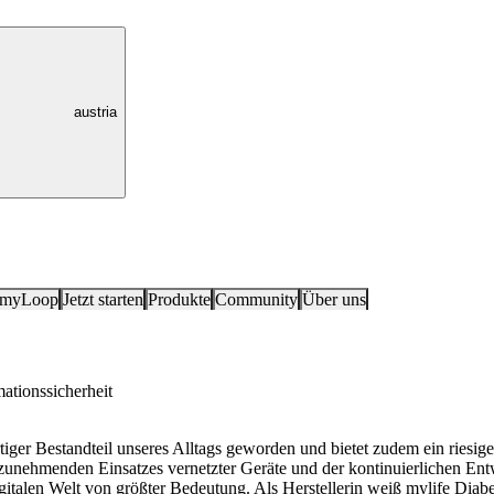
austria
 myLoop
Jetzt starten
Produkte
Community
Über uns
ationssicherheit
tiger Bestandteil unseres Alltags geworden und bietet zudem ein riesiges
nehmenden Einsatzes vernetzter Geräte und der kontinuierlichen Entw
igitalen Welt von größter Bedeutung. Als Herstellerin weiß mylife Diabe