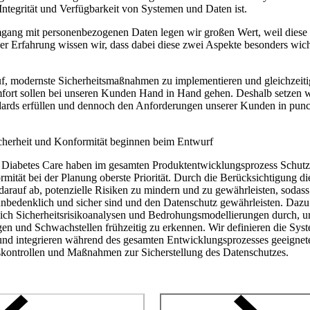
, Integrität und Verfügbarkeit von Systemen und Daten ist.
gang mit personenbezogenen Daten legen wir großen Wert, weil diese
er Erfahrung wissen wir, dass dabei diese zwei Aspekte besonders wicht
, modernste Sicherheitsmaßnahmen zu implementieren und gleichzeitig e
fort sollen bei unseren Kunden Hand in Hand gehen. Deshalb setzen wi
dards erfüllen und dennoch den Anforderungen unserer Kunden in punc
cherheit und Konformität beginnen beim Entwurf
 Diabetes Care haben im gesamten Produktentwicklungsprozess Schutz,
mität bei der Planung oberste Priorität. Durch die Berücksichtigung di
 darauf ab, potenzielle Risiken zu mindern und zu gewährleisten, sodass
nbedenklich und sicher sind und den Datenschutz gewährleisten. Dazu
lich Sicherheitsrisikoanalysen und Bedrohungsmodellierungen durch, u
n und Schwachstellen frühzeitig zu erkennen. Wir definieren die Syst
 und integrieren während des gesamten Entwicklungsprozesses geeignet
skontrollen und Maßnahmen zur Sicherstellung des Datenschutzes.