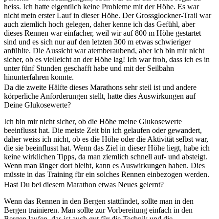
heiss. Ich hatte eigentlich keine Probleme mit der Höhe. Es war
nicht mein erster Lauf in dieser Höhe. Der Grossglockner-Trail war
auch ziemlich hoch gelegen, daher kenne ich das Gefühl, aber
dieses Rennen war einfacher, weil wir auf 800 m Höhe gestartet
sind und es sich nur auf den letzten 300 m etwas schwieriger
anfühlte. Die Aussicht war atemberaubend, aber ich bin mir nicht
sicher, ob es vielleicht an der Höhe lag! Ich war froh, dass ich es in
unter fünf Stunden geschafft habe und mit der Seilbahn
hinunterfahren konnte.
Da die zweite Hälfte dieses Marathons sehr steil ist und andere
körperliche Anforderungen stellt, hatte dies Auswirkungen auf
Deine Glukosewerte?
Ich bin mir nicht sicher, ob die Höhe meine Glukosewerte
beeinflusst hat. Die meiste Zeit bin ich gelaufen oder gewandert,
daher weiss ich nicht, ob es die Höhe oder die Aktivität selbst war,
die sie beeinflusst hat. Wenn das Ziel in dieser Höhe liegt, habe ich
keine wirklichen Tipps, da man ziemlich schnell auf- und absteigt.
Wenn man länger dort bleibt, kann es Auswirkungen haben. Dies
müsste in das Training für ein solches Rennen einbezogen werden.
Hast Du bei diesem Marathon etwas Neues gelernt?
Wenn das Rennen in den Bergen stattfindet, sollte man in den
Bergen trainieren. Man sollte zur Vorbereitung einfach in den
Bergen laufen, das ist auch gut für die Technik und die