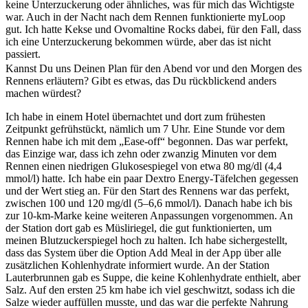
keine Unterzuckerung oder ähnliches, was für mich das Wichtigste
war. Auch in der Nacht nach dem Rennen funktionierte myLoop
gut. Ich hatte Kekse und Ovomaltine Rocks dabei, für den Fall, dass
ich eine Unterzuckerung bekommen würde, aber das ist nicht
passiert.
Kannst Du uns Deinen Plan für den Abend vor und den Morgen des
Rennens erläutern? Gibt es etwas, das Du rückblickend anders
machen würdest?
Ich habe in einem Hotel übernachtet und dort zum frühesten
Zeitpunkt gefrühstückt, nämlich um 7 Uhr. Eine Stunde vor dem
Rennen habe ich mit dem „Ease-off“ begonnen. Das war perfekt,
das Einzige war, dass ich zehn oder zwanzig Minuten vor dem
Rennen einen niedrigen Glukosespiegel von etwa 80 mg/dl (4,4
mmol/l) hatte. Ich habe ein paar Dextro Energy-Täfelchen gegessen
und der Wert stieg an. Für den Start des Rennens war das perfekt,
zwischen 100 und 120 mg/dl (5–6,6 mmol/l). Danach habe ich bis
zur 10-km-Marke keine weiteren Anpassungen vorgenommen. An
der Station dort gab es Müsliriegel, die gut funktionierten, um
meinen Blutzuckerspiegel hoch zu halten. Ich habe sichergestellt,
dass das System über die Option Add Meal in der App über alle
zusätzlichen Kohlenhydrate informiert wurde. An der Station
Lauterbrunnen gab es Suppe, die keine Kohlenhydrate enthielt, aber
Salz. Auf den ersten 25 km habe ich viel geschwitzt, sodass ich die
Salze wieder auffüllen musste, und das war die perfekte Nahrung