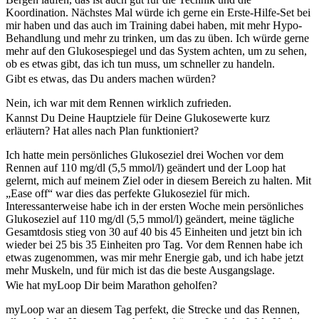
Koordination. Nächstes Mal würde ich gerne ein Erste-Hilfe-Set bei
mir haben und das auch im Training dabei haben, mit mehr Hypo-
Behandlung und mehr zu trinken, um das zu üben. Ich würde gerne
mehr auf den Glukosespiegel und das System achten, um zu sehen,
ob es etwas gibt, das ich tun muss, um schneller zu handeln.
Gibt es etwas, das Du anders machen würden?
Nein, ich war mit dem Rennen wirklich zufrieden.
Kannst Du Deine Hauptziele für Deine Glukosewerte kurz
erläutern? Hat alles nach Plan funktioniert?
Ich hatte mein persönliches Glukoseziel drei Wochen vor dem
Rennen auf 110 mg/dl (5,5 mmol/l) geändert und der Loop hat
gelernt, mich auf meinem Ziel oder in diesem Bereich zu halten. Mit
„Ease off“ war dies das perfekte Glukoseziel für mich.
Interessanterweise habe ich in der ersten Woche mein persönliches
Glukoseziel auf 110 mg/dl (5,5 mmol/l) geändert, meine tägliche
Gesamtdosis stieg von 30 auf 40 bis 45 Einheiten und jetzt bin ich
wieder bei 25 bis 35 Einheiten pro Tag. Vor dem Rennen habe ich
etwas zugenommen, was mir mehr Energie gab, und ich habe jetzt
mehr Muskeln, und für mich ist das die beste Ausgangslage.
Wie hat myLoop Dir beim Marathon geholfen?
myLoop war an diesem Tag perfekt, die Strecke und das Rennen,