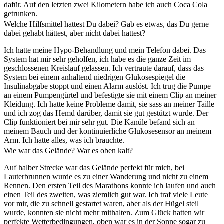
dafür. Auf den letzten zwei Kilometern habe ich auch Coca Cola
getrunken.
Welche Hilfsmittel hattest Du dabei? Gab es etwas, das Du gerne
dabei gehabt hättest, aber nicht dabei hattest?
Ich hatte meine Hypo-Behandlung und mein Telefon dabei. Das
System hat mir sehr geholfen, ich habe es die ganze Zeit im
geschlossenen Kreislauf gelassen. Ich vertraute darauf, dass das
System bei einem anhaltend niedrigen Glukosespiegel die
Insulinabgabe stoppt und einen Alarm auslöst. Ich trug die Pumpe
an einem Pumpengürtel und befestigte sie mit einem Clip an meiner
Kleidung. Ich hatte keine Probleme damit, sie sass an meiner Taille
und ich zog das Hemd darüber, damit sie gut gestützt wurde. Der
Clip funktioniert bei mir sehr gut. Die Kanüle befand sich an
meinem Bauch und der kontinuierliche Glukosesensor an meinem
Arm. Ich hatte alles, was ich brauchte.
Wie war das Gelände? War es oben kalt?
Auf halber Strecke war das Gelände perfekt für mich, bei
Lauterbrunnen wurde es zu einer Wanderung und nicht zu einem
Rennen. Den ersten Teil des Marathons konnte ich laufen und auch
einen Teil des zweiten, was ziemlich gut war. Ich traf viele Leute
vor mir, die zu schnell gestartet waren, aber als der Hügel steil
wurde, konnten sie nicht mehr mithalten. Zum Glück hatten wir
perfekte Wetterbedingungen, oben war es in der Sonne sogar zu