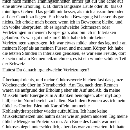
mich nach meinen Trainingseinheiten immer gut auf und achte auf
eine aktive Erholung, z. B. durch langsame Läufe oder 30- bis 60-
minütiges Gehen. Das gefällt mir besser, als mich auszuruhen oder
auf der Couch zu liegen. Ein bisschen Bewegung ist besser als gar
nichts. Ich erhole mich besser, wenn ich in Bewegung bleibe, und
ich wollte überprüfen, ob es irgendwelche Schmerzen oder
Verletzungen in meinem Körper gab, also bin ich in Interlaken
gelaufen. Es war gut und zum Glück habe ich mir keine
Verletzungen zugezogen. Ich war etwas müde, aber das lag mehr an
meinem Kopf als an meinen Füssen und meinem Körper. Ich habe
die letzten Stunden in Interlaken genossen, es war eine Freude, dort
zu sein und am Rennen teilzunehmen, es ist ein wunderschöner Teil
der Schweiz.
Hattest Du danach irgendwelche Verletzungen?
Überhaupt nichts, und meine Glukosewerte blieben fast das ganze
Wochenende über im Normbereich. Am Tag nach dem Rennen
waren sie aufgrund der Erholung eher ein Auf und Ab, da meine
Muskeln mehr Energie zum Auftanken benötigten, aber myLoop
half, sie im Normbereich zu halten. Nach dem Rennen ass ich mein
übliches Cordon Bleu mit Kartoffeln, um meine
Kohlenhydratspeicher wieder aufzufüllen. Ich hatte keine
Muskelschmerzen und nahm daher wie an jedem anderen Tag meine
übliche Menge an Protein zu mir. Am Ende des Laufs war mein
Glukosespiegel unterschiedlich, aber das war zu erwarten. Ich hatte