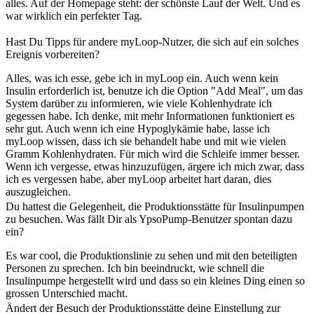
alles. Auf der Homepage steht: der schönste Lauf der Welt. Und es
war wirklich ein perfekter Tag.
Hast Du Tipps für andere myLoop-Nutzer, die sich auf ein solches
Ereignis vorbereiten?
Alles, was ich esse, gebe ich in myLoop ein. Auch wenn kein
Insulin erforderlich ist, benutze ich die Option "Add Meal", um das
System darüber zu informieren, wie viele Kohlenhydrate ich
gegessen habe. Ich denke, mit mehr Informationen funktioniert es
sehr gut. Auch wenn ich eine Hypoglykämie habe, lasse ich
myLoop wissen, dass ich sie behandelt habe und mit wie vielen
Gramm Kohlenhydraten. Für mich wird die Schleife immer besser.
Wenn ich vergesse, etwas hinzuzufügen, ärgere ich mich zwar, dass
ich es vergessen habe, aber myLoop arbeitet hart daran, dies
auszugleichen.
Du hattest die Gelegenheit, die Produktionsstätte für Insulinpumpen
zu besuchen. Was fällt Dir als YpsoPump-Benutzer spontan dazu
ein?
Es war cool, die Produktionslinie zu sehen und mit den beteiligten
Personen zu sprechen. Ich bin beeindruckt, wie schnell die
Insulinpumpe hergestellt wird und dass so ein kleines Ding einen so
grossen Unterschied macht.
Ändert der Besuch der Produktionsstätte deine Einstellung zur