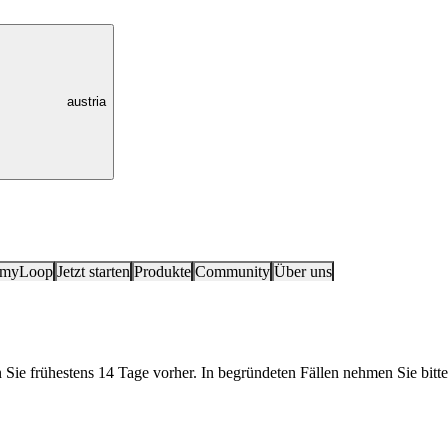
austria
 myLoop
Jetzt starten
Produkte
Community
Über uns
n Sie frühestens 14 Tage vorher. In begründeten Fällen nehmen Sie bitte