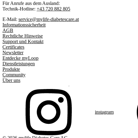
Für Anrufe aus dem Ausland:
Technik-Hotline:
+43 720 882 805
E-Mail:
service@mylife-diabetescare.at
Informationssicherheit
AGB
Rechtliche Hinweise
Support und Kontakt
Certificates
Newsletter
Entdecke myLoop
Dienstleistungen
Produkte
Community
Über uns
instagram
© 2026 mylife Diabetes Care AG