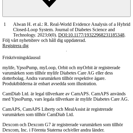
Alwan H. et al.: R. Real-World Evidence Analysis of a Hybrid
Closed-Loop System. Journal of Diabetes Science and
Technology. 2023;0(0).
DOI:10.1177/19322968231185348
.
Följ vårt nyhetsbrev och håll dig uppdaterad.
Registrera dig
Friskrivningsklausul
mylife, YpsoPump, myLoop, Orbit och myOrbit är registrerade
varumärken som tillhör mylife Diabetes Care AG eller dess
dotterbolag. Andra varumärken tillhör respektive ägare.
Produktbilderna är enbart avsedda som illustration.
CamDiab Ltd. är legal tillverkare av CamAPS. CamAPS används
med YpsoPump, vars legala tillverkare är mylife Diabetes Care AG.
CamAPS, CamAPS Liberty och MealAssist är registrerade
varumärken som tillhör CamDiab Ltd.
Dexcom och Dexcom G7 är registrerade varumärken som tillhör
Dexcom, Inc. i Förenta Staterna och/eller andra länder.