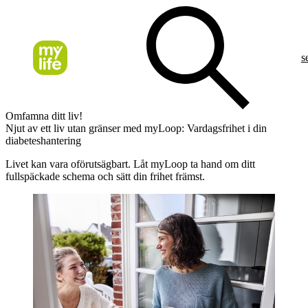
s
Omfamna ditt liv!
Njut av ett liv utan gränser med myLoop: Vardagsfrihet i din
diabeteshantering
Livet kan vara oförutsägbart. Låt myLoop ta hand om ditt
fullspäckade schema och sätt din frihet främst.