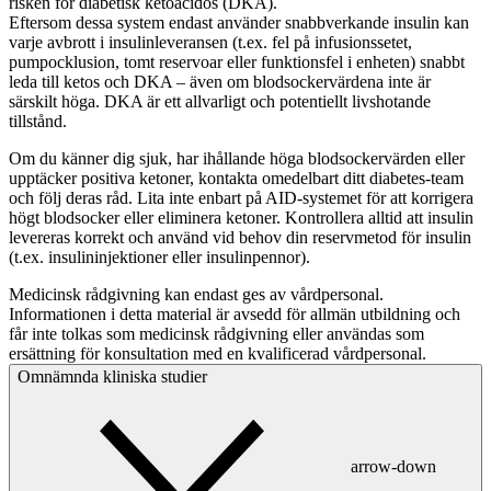
risken för diabetisk ketoacidos (DKA).
Eftersom dessa system endast använder snabbverkande insulin kan
varje avbrott i insulinleveransen (t.ex. fel på infusionssetet,
pumpocklusion, tomt reservoar eller funktionsfel i enheten) snabbt
leda till ketos och DKA – även om blodsockervärdena inte är
särskilt höga. DKA är ett allvarligt och potentiellt livshotande
tillstånd.
Om du känner dig sjuk, har ihållande höga blodsockervärden eller
upptäcker positiva ketoner, kontakta omedelbart ditt diabetes-team
och följ deras råd. Lita inte enbart på AID-systemet för att korrigera
högt blodsocker eller eliminera ketoner. Kontrollera alltid att insulin
levereras korrekt och använd vid behov din reservmetod för insulin
(t.ex. insulininjektioner eller insulinpennor).
Medicinsk rådgivning kan endast ges av vårdpersonal.
Informationen i detta material är avsedd för allmän utbildning och
får inte tolkas som medicinsk rådgivning eller användas som
ersättning för konsultation med en kvalificerad vårdpersonal.
Omnämnda kliniska studier
arrow-down