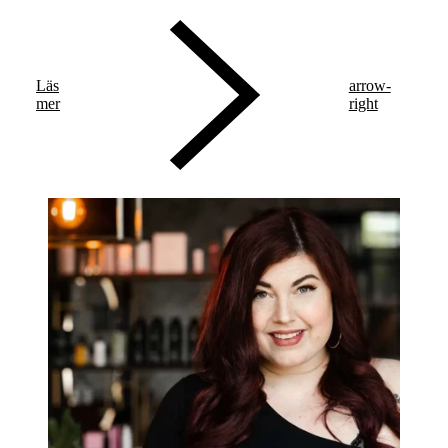
diabetes. Sedan dess har hon hanterat sin typ 1-diabetes
med tillförsikt.
Läs
arrow-
mer
right