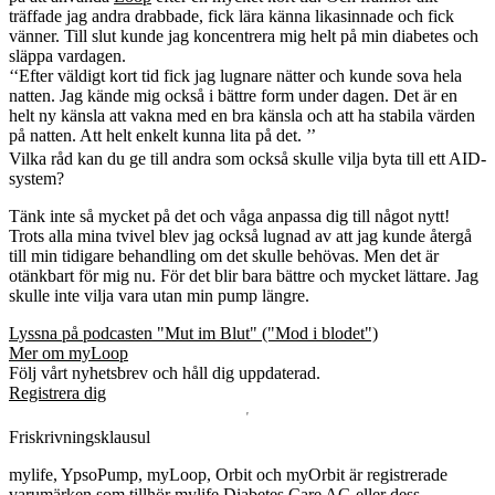
träffade jag andra drabbade, fick lära känna likasinnade och fick
vänner. Till slut kunde jag koncentrera mig helt på min diabetes och
släppa vardagen.
‘‘Efter väldigt kort tid fick jag lugnare nätter och kunde sova hela
natten. Jag kände mig också i bättre form under dagen. Det är en
helt ny känsla att vakna med en bra känsla och att ha stabila värden
på natten. Att helt enkelt kunna lita på det. ’’
Vilka råd kan du ge till andra som också skulle vilja byta till ett AID-
system?
Tänk inte så mycket på det och våga anpassa dig till något nytt!
Trots alla mina tvivel blev jag också lugnad av att jag kunde återgå
till min tidigare behandling om det skulle behövas. Men det är
otänkbart för mig nu. För det blir bara bättre och mycket lättare. Jag
skulle inte vilja vara utan min pump längre.
Lyssna på podcasten "Mut im Blut" ("Mod i blodet")
Mer om myLoop
Följ vårt nyhetsbrev och håll dig uppdaterad.
Registrera dig
Friskrivningsklausul
mylife, YpsoPump, myLoop, Orbit och myOrbit är registrerade
varumärken som tillhör mylife Diabetes Care AG eller dess