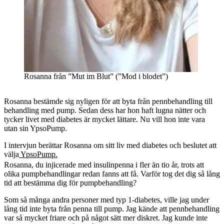
Rosanna från ”Mut im Blut” (”Mod i blodet”)
Rosanna bestämde sig nyligen för att byta från pennbehandling till
behandling med pump. Sedan dess har hon haft lugna nätter och
tycker livet med diabetes är mycket lättare. Nu vill hon inte vara
utan sin YpsoPump.
I intervjun berättar Rosanna om sitt liv med diabetes och beslutet att
välja
YpsoPump.
Rosanna, du injicerade med insulinpenna i fler än tio år, trots att
olika pumpbehandlingar redan fanns att få. Varför tog det dig så lång
tid att bestämma dig för pumpbehandling?
Som så många andra personer med typ 1-diabetes, ville jag under
lång tid inte byta från penna till pump. Jag kände att pennbehandling
var så mycket friare och på något sätt mer diskret. Jag kunde inte