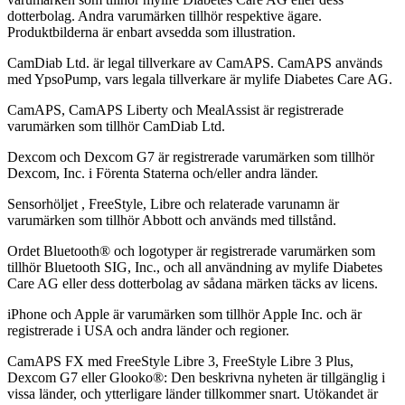
dotterbolag. Andra varumärken tillhör respektive ägare.
Produktbilderna är enbart avsedda som illustration.
CamDiab Ltd. är legal tillverkare av CamAPS. CamAPS används
med YpsoPump, vars legala tillverkare är mylife Diabetes Care AG.
CamAPS, CamAPS Liberty och MealAssist är registrerade
varumärken som tillhör CamDiab Ltd.
Dexcom och Dexcom G7 är registrerade varumärken som tillhör
Dexcom, Inc. i Förenta Staterna och/eller andra länder.
Sensorhöljet , FreeStyle, Libre och relaterade varunamn är
varumärken som tillhör Abbott och används med tillstånd.
Ordet Bluetooth® och logotyper är registrerade varumärken som
tillhör Bluetooth SIG, Inc., och all användning av mylife Diabetes
Care AG eller dess dotterbolag av sådana märken täcks av licens.
iPhone och Apple är varumärken som tillhör Apple Inc. och är
registrerade i USA och andra länder och regioner.
CamAPS FX med FreeStyle Libre 3, FreeStyle Libre 3 Plus,
Dexcom G7 eller Glooko®: Den beskrivna nyheten är tillgänglig i
vissa länder, och ytterligare länder tillkommer snart. Utökandet är