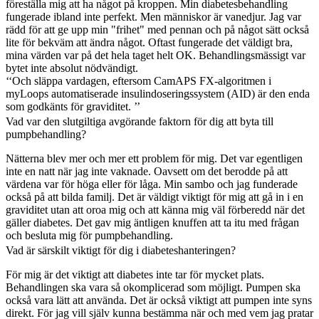
föreställa mig att ha något på kroppen. Min diabetesbehandling
fungerade ibland inte perfekt. Men människor är vanedjur. Jag var
rädd för att ge upp min "frihet" med pennan och på något sätt också
lite för bekväm att ändra något. Oftast fungerade det väldigt bra,
mina värden var på det hela taget helt OK. Behandlingsmässigt var
bytet inte absolut nödvändigt.
‘‘Och släppa vardagen, eftersom CamAPS FX-algoritmen i
myLoops automatiserade insulindoseringssystem (AID) är den enda
som godkänts för graviditet. ’’
Vad var den slutgiltiga avgörande faktorn för dig att byta till
pumpbehandling?
Nätterna blev mer och mer ett problem för mig. Det var egentligen
inte en natt när jag inte vaknade. Oavsett om det berodde på att
värdena var för höga eller för låga. Min sambo och jag funderade
också på att bilda familj. Det är väldigt viktigt för mig att gå in i en
graviditet utan att oroa mig och att känna mig väl förberedd när det
gäller diabetes. Det gav mig äntligen knuffen att ta itu med frågan
och besluta mig för pumpbehandling.
Vad är särskilt viktigt för dig i diabeteshanteringen?
För mig är det viktigt att diabetes inte tar för mycket plats.
Behandlingen ska vara så okomplicerad som möjligt. Pumpen ska
också vara lätt att använda. Det är också viktigt att pumpen inte syns
direkt. För jag vill själv kunna bestämma när och med vem jag pratar