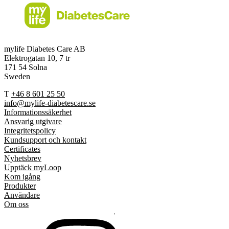
mylife Diabetes Care AB
Elektrogatan 10, 7 tr
171 54 Solna
Sweden
T
+46 8 601 25 50
info@mylife-diabetescare.se
Informationssäkerhet
Ansvarig utgivare
Integritetspolicy
Kundsupport och kontakt
Certificates
Nyhetsbrev
Upptäck myLoop
Kom igång
Produkter
Användare
Om oss