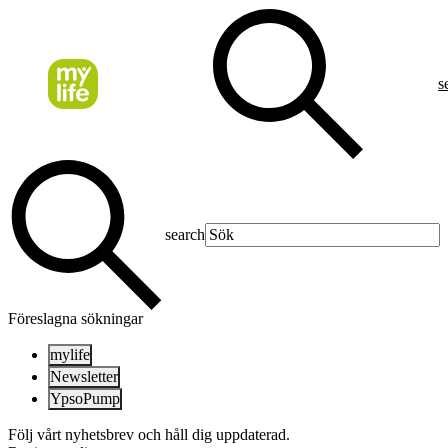
s
search
Föreslagna sökningar
mylife
Newsletter
YpsoPump
Följ vårt nyhetsbrev och håll dig uppdaterad.