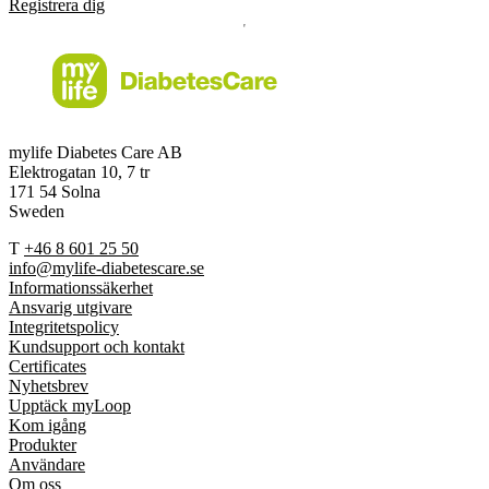
Registrera dig
mylife Diabetes Care AB
Elektrogatan 10, 7 tr
171 54 Solna
Sweden
T
+46 8 601 25 50
info@mylife-diabetescare.se
Informationssäkerhet
Ansvarig utgivare
Integritetspolicy
Kundsupport och kontakt
Certificates
Nyhetsbrev
Upptäck myLoop
Kom igång
Produkter
Användare
Om oss