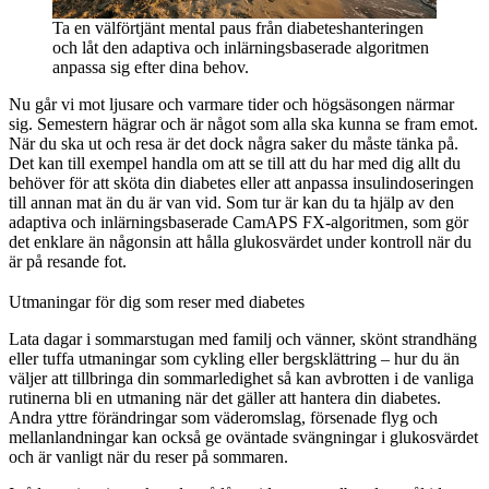
Ta en välförtjänt mental paus från diabeteshanteringen
och låt den adaptiva och inlärningsbaserade algoritmen
anpassa sig efter dina behov.
Nu går vi mot ljusare och varmare tider och högsäsongen närmar
sig. Semestern hägrar och är något som alla ska kunna se fram emot.
När du ska ut och resa är det dock några saker du måste tänka på.
Det kan till exempel handla om att se till att du har med dig allt du
behöver för att sköta din diabetes eller att anpassa insulindoseringen
till annan mat än du är van vid. Som tur är kan du ta hjälp av den
adaptiva och inlärningsbaserade CamAPS FX-algoritmen, som gör
det enklare än någonsin att hålla glukosvärdet under kontroll när du
är på resande fot.
Utmaningar för dig som reser med diabetes
Lata dagar i sommarstugan med familj och vänner, skönt strandhäng
eller tuffa utmaningar som cykling eller bergsklättring – hur du än
väljer att tillbringa din sommarledighet så kan avbrotten i de vanliga
rutinerna bli en utmaning när det gäller att hantera din diabetes.
Andra yttre förändringar som väderomslag, försenade flyg och
mellanlandningar kan också ge oväntade svängningar i glukosvärdet
och är vanligt när du reser på sommaren.