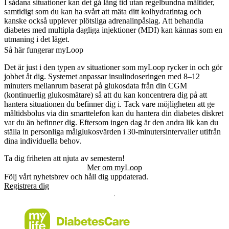
I sådana situationer kan det gå lång tid utan regelbundna måltider,
samtidigt som du kan ha svårt att mäta ditt kolhydratintag och
kanske också upplever plötsliga adrenalinpåslag. Att behandla
diabetes med multipla dagliga injektioner (MDI) kan kännas som en
utmaning i det läget.
Så här fungerar myLoop
Det är just i den typen av situationer som myLoop rycker in och gör
jobbet åt dig. Systemet anpassar insulindoseringen med 8–12
minuters mellanrum baserat på glukosdata från din CGM
(kontinuerlig glukosmätare) så att du kan koncentrera dig på att
hantera situationen du befinner dig i. Tack vare möjligheten att ge
måltidsbolus via din smarttelefon kan du hantera din diabetes diskret
var du än befinner dig. Eftersom ingen dag är den andra lik kan du
ställa in personliga målglukosvärden i 30-minutersintervaller utifrån
dina individuella behov.
Ta dig friheten att njuta av semestern!
Mer om myLoop
Följ vårt nyhetsbrev och håll dig uppdaterad.
Registrera dig