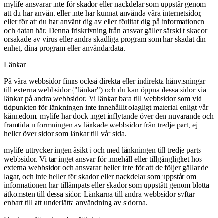
mylife ansvarar inte för skador eller nackdelar som uppstår genom
att du har använt eller inte har kunnat använda våra internetsidor,
eller för att du har använt dig av eller förlitat dig på informationen
och datan här. Denna friskrivning från ansvar gäller särskilt skador
orsakade av virus eller andra skadliga program som har skadat din
enhet, dina program eller användardata.
Länkar
På våra webbsidor finns också direkta eller indirekta hänvisningar
till externa webbsidor ("länkar") och du kan öppna dessa sidor via
länkar på andra webbsidor. Vi länkar bara till webbsidor som vid
tidpunkten för länkningen inte innehållit olagligt material enligt vår
kännedom. mylife har dock inget inflytande över den nuvarande och
framtida utformningen av länkade webbsidor från tredje part, ej
heller över sidor som länkar till vår sida.
mylife uttrycker ingen åsikt i och med länkningen till tredje parts
webbsidor. Vi tar inget ansvar för innehåll eller tillgänglighet hos
externa webbsidor och ansvarar heller inte för att de följer gällande
lagar, och inte heller för skador eller nackdelar som uppstår om
informationen har tillämpats eller skador som uppstått genom blotta
åtkomsten till dessa sidor. Länkarna till andra webbsidor syftar
enbart till att underlätta användning av sidorna.