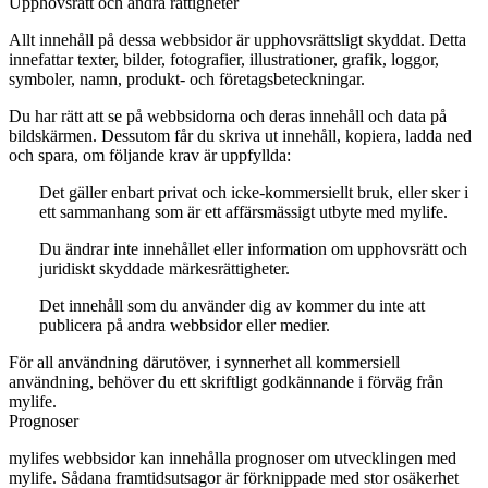
Upphovsrätt och andra rättigheter
Allt innehåll på dessa webbsidor är upphovsrättsligt skyddat. Detta
innefattar texter, bilder, fotografier, illustrationer, grafik, loggor,
symboler, namn, produkt- och företagsbeteckningar.
Du har rätt att se på webbsidorna och deras innehåll och data på
bildskärmen. Dessutom får du skriva ut innehåll, kopiera, ladda ned
och spara, om följande krav är uppfyllda:
Det gäller enbart privat och icke-kommersiellt bruk, eller sker i
ett sammanhang som är ett affärsmässigt utbyte med mylife.
Du ändrar inte innehållet eller information om upphovsrätt och
juridiskt skyddade märkesrättigheter.
Det innehåll som du använder dig av kommer du inte att
publicera på andra webbsidor eller medier.
För all användning därutöver, i synnerhet all kommersiell
användning, behöver du ett skriftligt godkännande i förväg från
mylife.
Prognoser
mylifes webbsidor kan innehålla prognoser om utvecklingen med
mylife. Sådana framtidsutsagor är förknippade med stor osäkerhet