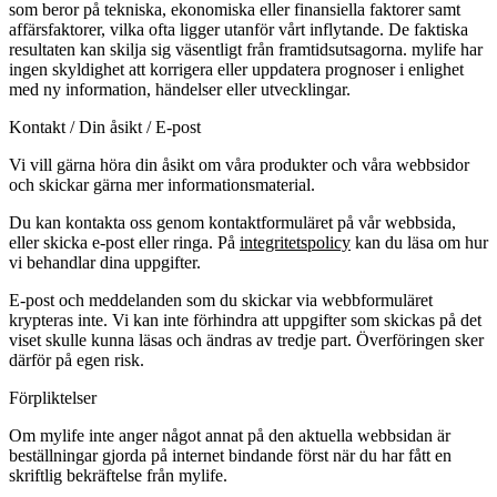
som beror på tekniska, ekonomiska eller finansiella faktorer samt
affärsfaktorer, vilka ofta ligger utanför vårt inflytande. De faktiska
resultaten kan skilja sig väsentligt från framtidsutsagorna. mylife har
ingen skyldighet att korrigera eller uppdatera prognoser i enlighet
med ny information, händelser eller utvecklingar.
Kontakt / Din åsikt / E-post
Vi vill gärna höra din åsikt om våra produkter och våra webbsidor
och skickar gärna mer informationsmaterial.
Du kan kontakta oss genom kontaktformuläret på vår webbsida,
eller skicka e-post eller ringa. På
integritetspolicy
kan du läsa om hur
vi behandlar dina uppgifter.
E-post och meddelanden som du skickar via webbformuläret
krypteras inte. Vi kan inte förhindra att uppgifter som skickas på det
viset skulle kunna läsas och ändras av tredje part. Överföringen sker
därför på egen risk.
Förpliktelser
Om mylife inte anger något annat på den aktuella webbsidan är
beställningar gjorda på internet bindande först när du har fått en
skriftlig bekräftelse från mylife.