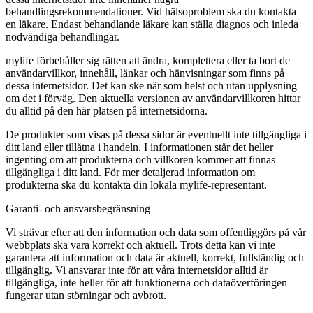
behandlingsrekommendationer. Vid hälsoproblem ska du kontakta
en läkare. Endast behandlande läkare kan ställa diagnos och inleda
nödvändiga behandlingar.
mylife förbehåller sig rätten att ändra, komplettera eller ta bort de
användarvillkor, innehåll, länkar och hänvisningar som finns på
dessa internetsidor. Det kan ske när som helst och utan upplysning
om det i förväg. Den aktuella versionen av användarvillkoren hittar
du alltid på den här platsen på internetsidorna.
De produkter som visas på dessa sidor är eventuellt inte tillgängliga i
ditt land eller tillåtna i handeln. I informationen står det heller
ingenting om att produkterna och villkoren kommer att finnas
tillgängliga i ditt land. För mer detaljerad information om
produkterna ska du kontakta din lokala mylife-representant.
Garanti- och ansvarsbegränsning
Vi strävar efter att den information och data som offentliggörs på vår
webbplats ska vara korrekt och aktuell. Trots detta kan vi inte
garantera att information och data är aktuell, korrekt, fullständig och
tillgänglig. Vi ansvarar inte för att våra internetsidor alltid är
tillgängliga, inte heller för att funktionerna och dataöverföringen
fungerar utan störningar och avbrott.