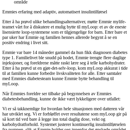
område
Emmies erfaring med adaptiv, automatisert insulintilførsel
Etter å ha prøvd ulike behandlingsalternativer, møtte Emmie mylife-
teamet vårt for å diskutere et mulig bytte til myLoop: et av de eneste
lisensierte loop-systemene som er tilgjengelige for barn. Etter bare et
par uker har Emmie og familien hennes allerede begynt å se en
positiv endring i livet sitt.
Emmie var bare 14 måneder gammel da hun fikk diagnosen diabetes
type 1. Familielivet ble snudd på hodet, Emmie trengte flere daglige
injeksjoner, og foreldrene måtte raskt lære seg å telle karbohydrater.
Etter å ha prøvd ut en gjør-det-selv-loop, kom myLoop akkurat i tide
til at familien kunne forbedre livskvaliteten for alle. Etter samtaler
med Emmies diabetesteam kunne Emmie bytte behandling til
myLoop.
Når Emmies foreldre ser tilbake på begynnelsen av Emmies
diabetesbehandling, kunne de ikke vært lykkeligere over utfallet:
Vi er så takknemlige for hvordan hele situasjonen med datteren vår
har utviklet seg. Vi er forbløffet over resultatene som myLoop gir på
så kort tid ved bare å legge inn total daglig dose, vekt og
karbohydratforhold. Systemet justerer kontinuerlig insulintilførselen
fra pumpen, slik at Emmie holder seg innenfor det ønskede området.