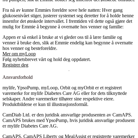
Fra nå av kunne Emmies foreldre sove hele natten: Hver gang
glukosenivået stiger, justerer systemet seg deretter for å holde henne
innenfor det ønskede intervallet. I fremtiden vil dette også gjøre det
mulig for Emmie å begynne å overnatte hos venner og familie:
Appen er så enkel å bruke at vi gleder oss til å lære familie og
venner å bruke den, slik at Emmie endelig kan begynne å overnatte
hos venner og besteforeldre.
Mer om myLoop
Følg nyhetsbrevet vårt og hold deg oppdatert.
Registrer deg
Ansvarsforhold
mylife, YpsoPump, myLoop, Orbit og myOrbit er et registrert
varemerke for mylife Diabetes Care AG eller for dets tilknyttede
selskaper. Andre varemerker tilhører sine respektive eiere.
Produktbildene er kun til illustrasjonsformål.
CamDiab Ltd. er den juridisk ansvarlige produsenten av CamAPS.
CamAPS brukes med YpsoPump, hvis juridisk ansvarlige produsent
er mylife Diabetes Care AG.
CamAPS, CamAPS Liberty og MealAssist er registrerte varemerker