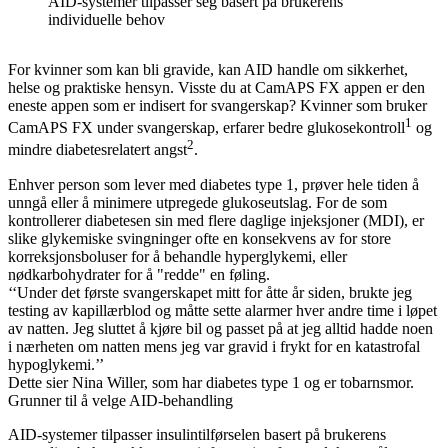
AID-systemer tilpasser seg basert på brukerens
individuelle behov
For kvinner som kan bli gravide, kan AID handle om sikkerhet,
helse og praktiske hensyn. Visste du at CamAPS FX appen er den
eneste appen som er indisert for svangerskap? Kvinner som bruker
1
CamAPS FX under svangerskap, erfarer bedre glukosekontroll
og
2
mindre diabetesrelatert angst
.
Enhver person som lever med diabetes type 1, prøver hele tiden å
unngå eller å minimere utpregede glukoseutslag. For de som
kontrollerer diabetesen sin med flere daglige injeksjoner (MDI), er
slike glykemiske svingninger ofte en konsekvens av for store
korreksjonsboluser for å behandle hyperglykemi, eller
nødkarbohydrater for å "redde" en føling.
‘‘Under det første svangerskapet mitt for åtte år siden, brukte jeg
testing av kapillærblod og måtte sette alarmer hver andre time i løpet
av natten. Jeg sluttet å kjøre bil og passet på at jeg alltid hadde noen
i nærheten om natten mens jeg var gravid i frykt for en katastrofal
hypoglykemi.’’
Dette sier Nina Willer, som har diabetes type 1 og er tobarnsmor.
Grunner til å velge AID-behandling
AID-systemer tilpasser insulintilførselen basert på brukerens