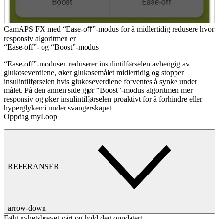
CamAPS FX med “Ease-oﬀ”-modus for å midlertidig redusere hvor
responsiv algoritmen er
“Ease-off”- og “Boost”-modus
“Ease-off”-modusen reduserer insulintilførselen avhengig av
glukoseverdiene, øker glukosemålet midlertidig og stopper
insulintilførselen hvis glukoseverdiene forventes å synke under
målet. På den annen side gjør “Boost”-modus algoritmen mer
responsiv og øker insulintilførselen proaktivt for å forhindre eller
hyperglykemi under svangerskapet.
Oppdag myLoop
REFERANSER
arrow-down
Følg nyhetsbrevet vårt og hold deg oppdatert.