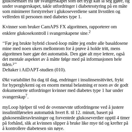
glukosemålet fra før svangerskapet som det trygt kan la seg gjøre, og
under svangerskapet, takle utfordringer i diabetesstyring på en måte
som minimerer forstyrrelser i glukoseverdiene samt livsstilen og
velferden til personen med diabetes type 1.
Kvinner som bruker CamAPS FX algoritmen, rapporterer om
2
enklere glukosekontroll i svangerskapene sine.
‘‘Før jeg brukte hybrid closed-loop måtte jeg endre alle basaldosene
mine med noen ukers mellomrom for å prøve å holde tritt, mens
algoritmen bare gjør det automatisk. Den gjør alt mye lettere, også
det mentale aspektet av å måtte følge med på informasjonen hele
tiden.²’’
Deltaker i AiDAPT-studien (010).
Økt variabilitet fra dag til dag, endringer i insulinsensitivitet, frykt
for hyperglykemi og en enorm mental belastning er noen av de godt
dokumenterte utfordringer kvinner med diabetes type 1 har under
7
svangerskap
.
myLoop hjelper til ved de ovennevnte utfordringene ved å justere
insulintilførselen automatisk hvert 8. til 12. minutt, basert på
glukosemåleravlesninger og forventede glukoseverdier opptil 4 timer
på forhånd, slik at kvinnen slipper å bruke like mye tid og krefter på
å kontrollere diabetesen sin nøye.