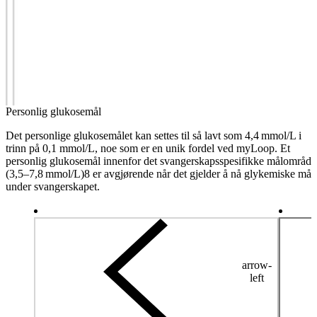
Personlig glukosemål
Det personlige glukosemålet kan settes til så lavt som 4,4 mmol/L i
trinn på 0,1 mmol/L, noe som er en unik fordel ved myLoop. Et
personlig glukosemål innenfor det svangerskapsspesifikke målområde
(3,5–7,8 mmol/L)8 er avgjørende når det gjelder å nå glykemiske mål
under svangerskapet.
arrow-
left