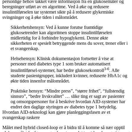
personlige behov takket være informasjon fra en glukosemåler og
beregninger utført av en algoritme. Ved å øke og redusere
insulintilførselen tar systemet sikte på å redusere glykemiske
svingninger og å øke tiden i målområdet.
Sikkerhetshensyn:
Ved å kunne forutse framtidige
glukosetrender kan algoritmen stoppe insulintilførselen
midlertidig for å forhindre hypoglykemi. Denne økte
sikkerheten er spesielt betryggende mens du sover, trener eller i
et svangerskap.
Helsehensyn:
Klinisk dokumentasjon fortsetter å vise at
personer med diabetes type 1 som bruker automatisert
3-6
insulintilførsel-systemer, har bedre glukosekontroll
. Alle
studerte pasientgrupper, inkludert kvinner, reduserte HbA1c og
økte tiden innenfor målområdet.
Praktiske hensyn:
“Mindre press”, “større frihet”, “fullstendig
sinnsro”, “bedre livskvalitet” … slike ting er sagt av pasienter
og omsorgspersoner for å beskrive hvordan AID-systemer har
endret den daglige styringen av diabetes type 1 betydelig.
Hvordan AID-teknologi kan gjøre planleggingsfasen av et
svangerskap raskere
Målet med hybrid closed-loop er å bidra til å komme så nær opptil