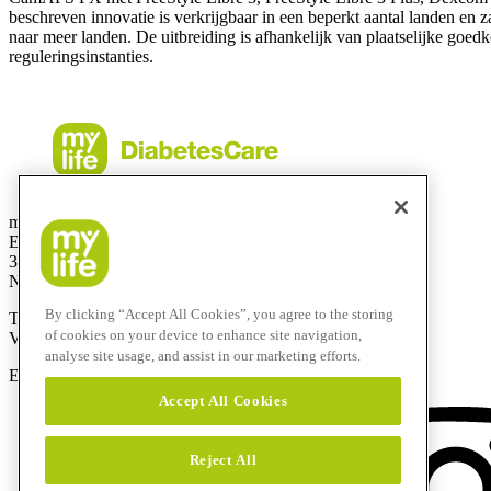
beschreven innovatie is verkrijgbaar in een beperkt aantal landen en 
naar meer landen. De uitbreiding is afhankelijk van plaatselijke goed
reguleringsinstanties.
mylife Diabetes Care BV
Einsteinbaan14
3439 NJ Nieuwegein
Netherlands
By clicking “Accept All Cookies”, you agree to the storing
Telefoonnummer:
0800-9776633
of cookies on your device to enhance site navigation,
Vanuit het buitenland:
+31308885819
analyse site usage, and assist in our marketing efforts.
E-mail:
info@mylife-diabetescare.nl
Accept All Cookies
Reject All