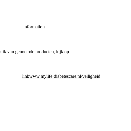
information
bruik van genoemde producten, kijk op
link
www.mylife-diabetescare.nl/veiligheid