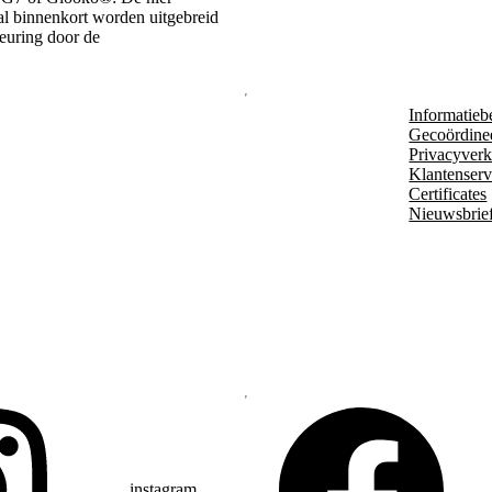
zal binnenkort worden uitgebreid
keuring door de
Informatieb
Gecoördine
Privacyverk
Klantenserv
Certificates
Nieuwsbrie
instagram