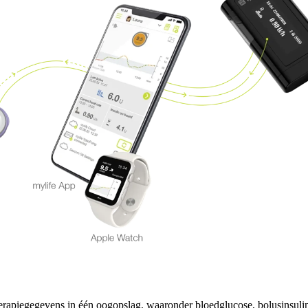
erapiegegevens in één oogopslag, waaronder bloedglucose, bolusinsuline