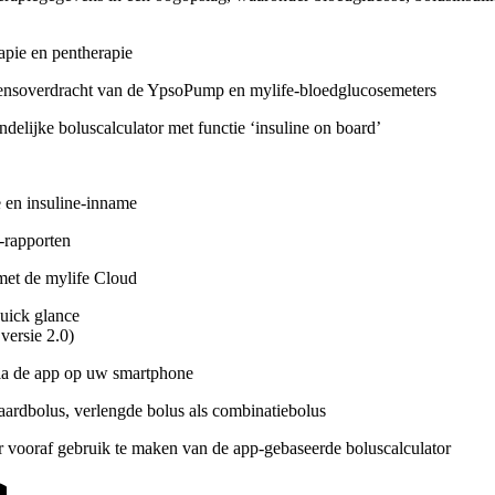
pie en pentherapie
ensoverdracht van de YpsoPump en mylife-bloedglucosemeters
delijke boluscalculator met functie ‘insuline on board’
e en insuline-inname
-rapporten
met de mylife Cloud
uick glance
versie 2.0)
via de app op uw smartphone
ardbolus, verlengde bolus als combinatiebolus
r vooraf gebruik te maken van de app-gebaseerde boluscalculator