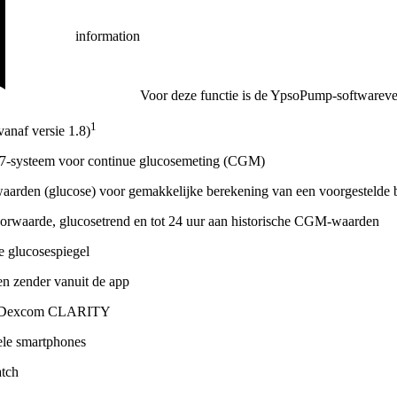
information
Voor deze functie is de YpsoPump-softwarev
1
anaf versie 1.8)
7-systeem voor continue glucosemeting (CGM)
arden (glucose) voor gemakkelijke berekening van een voorgestelde 
orwaarde, glucosetrend en tot 24 uur aan historische CGM-waarden
e glucosespiegel
en zender vanuit de app
ar Dexcom CLARITY
ele smartphones
atch