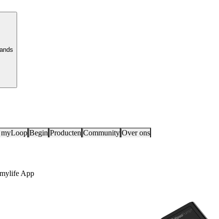
lands
 myLoop
Begin
Producten
Community
Over ons
 mylife App