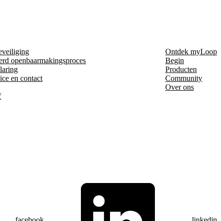
eveiliging
Ontdek myLoop
erd openbaarmakingsproces
Begin
laring
Producten
ice en contact
Community
Over ons
f
facebook
linkedin