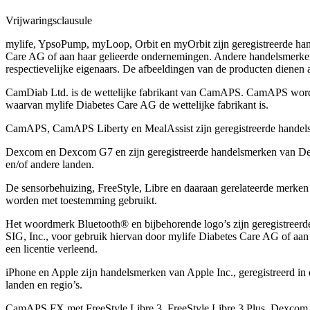
Vrijwaringsclausule
mylife, YpsoPump, myLoop, Orbit en myOrbit zijn geregistreerde ha
Care AG of aan haar gelieerde ondernemingen. Andere handelsmerk
respectievelĳke eigenaars. De afbeeldingen van de producten dienen all
CamDiab Ltd. is de wettelijke fabrikant van CamAPS. CamAPS wor
waarvan mylife Diabetes Care AG de wettelijke fabrikant is.
CamAPS, CamAPS Liberty en MealAssist zijn geregistreerde hande
Dexcom en Dexcom G7 en zijn geregistreerde handelsmerken van Dex
en/of andere landen.
De sensorbehuizing, FreeStyle, Libre en daaraan gerelateerde merke
worden met toestemming gebruikt.
Het woordmerk Bluetooth® en bijbehorende logo’s zijn geregistreer
SIG, Inc., voor gebruik hiervan door mylife Diabetes Care AG of aan
een licentie verleend.
iPhone en Apple zĳn handelsmerken van Apple Inc., geregistreerd in 
landen en regio’s.
CamAPS FX met FreeStyle Libre 3, FreeStyle Libre 3 Plus, Dexcom