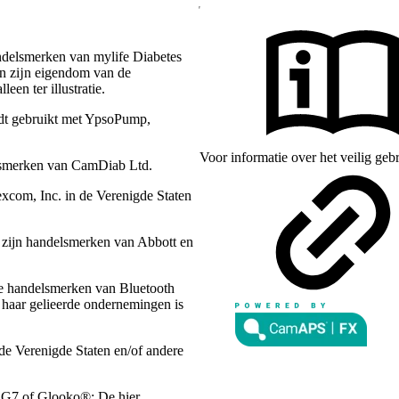
ndelsmerken van mylife Diabetes
en zĳn eigendom van de
een ter illustratie.
dt gebruikt met YpsoPump,
Voor informatie over het veilig ge
lsmerken van CamDiab Ltd.
com, Inc. in de Verenigde Staten
n zijn handelsmerken van Abbott en
de handelsmerken van Bluetooth
 haar gelieerde ondernemingen is
de Verenigde Staten en/of andere
 G7 of Glooko®: De hier