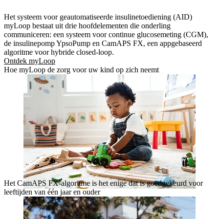
Het systeem voor geautomatiseerde insulinetoediening (AID)
myLoop bestaat uit drie hoofdelementen die onderling
communiceren: een systeem voor continue glucosemeting (CGM),
de insulinepomp YpsoPump en CamAPS FX, een appgebaseerd
algoritme voor hybride closed-loop.
Ontdek myLoop
Hoe myLoop de zorg voor uw kind op zich neemt
Het CamAPS FX-algoritme is het enige dat is goedgekeurd voor
leeftijden van één jaar en ouder