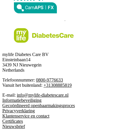
mylife Diabetes Care BV
Einsteinbaan14
3439 NJ Nieuwegein
Netherlands
Telefoonnummer:
0800-9776633
Vanuit het buitenland:
+31308885819
E-mail:
info@mylife-diabetescare.nl
Informatiebeveiliging
Gecoördineerd openbaarmakingsproces
Privacyverklaring
Klantenservice en contact
Certificates
Nieuwsbrief