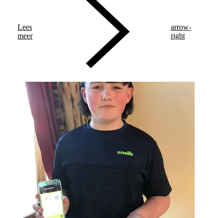
Lees
arrow-
meer
right