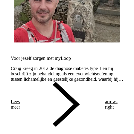
Voor jezelf zorgen met myLoop
Craig kreeg in 2012 de diagnose diabetes type 1 en hij
beschrijft zijn behandeling als een evenwichtsoefening
tussen lichamelijke en geestelijke gezondheid, waarbij hij
altijd zijn bloedsuikerspiegel in de gaten moet houden en
voortdurend zijn insulinetoediening moet aanpassen. Sinds
een paar maanden gebruikt hij myLoop en hij is dankbaar
dat het systeem een enorme hoeveelheid druk wegneemt
Lees
arrow-
door al deze beslissingen voor hem te nemen.
meer
right