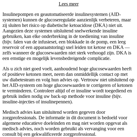
Lees meer
Insulinepompen en geautomatiseerde insulinesystemen (AID-
systemen) kunnen de glucoseregulatie aanzienlijk verbeteren, maar
zij sluiten het risico op diabetische ketoacidose (DKA) niet uit.
Aangezien deze systemen uitsluitend snelwerkende insuline
gebruiken, kan elke onderbreking in de toediening van insuline
(bijv. falen van de infusieset, een blokkade in de pomp, een leeg
reservoir of een apparaatstoring) snel leiden tot ketose en DKA —
zelfs wanneer de glucosewaarden niet sterk verhoogd zijn. DKA is
een ernstige en mogelijk levensbedreigende complicatie.
Als u zich niet goed voelt, aanhoudend hoge glucosewaarden heeft
of positieve ketonen meet, neem dan onmiddellijk contact op met
uw diabetesteam en volg hun advies op. Vertrouw niet uitsluitend op
het AID-systeem om hoge glucosewaarden te corrigeren of ketonen
te verminderen. Controleer altijd of er insuline wordt toegediend en
gebruik indien nodig uw back-up methode voor insuline (bijv.
insuline-injecties of insulinepennen).
Medisch advies kan uitsluitend worden gegeven door
zorgprofessionals. De informatie in dit document is bedoeld voor
algemene educatieve doeleinden en mag niet worden opgevat als
medisch advies, noch worden gebruikt als vervanging voor een
consult bij een gekwalificeerde zorgprofessional.