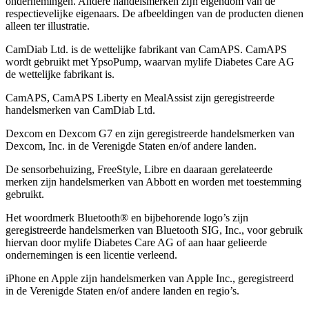
ondernemingen. Andere handelsmerken zĳn eigendom van de
respectievelĳke eigenaars. De afbeeldingen van de producten dienen
alleen ter illustratie.
CamDiab Ltd. is de wettelijke fabrikant van CamAPS. CamAPS
wordt gebruikt met YpsoPump, waarvan mylife Diabetes Care AG
de wettelijke fabrikant is.
CamAPS, CamAPS Liberty en MealAssist zijn geregistreerde
handelsmerken van CamDiab Ltd.
Dexcom en Dexcom G7 en zijn geregistreerde handelsmerken van
Dexcom, Inc. in de Verenigde Staten en/of andere landen.
De sensorbehuizing, FreeStyle, Libre en daaraan gerelateerde
merken zijn handelsmerken van Abbott en worden met toestemming
gebruikt.
Het woordmerk Bluetooth® en bijbehorende logo’s zijn
geregistreerde handelsmerken van Bluetooth SIG, Inc., voor gebruik
hiervan door mylife Diabetes Care AG of aan haar gelieerde
ondernemingen is een licentie verleend.
iPhone en Apple zĳn handelsmerken van Apple Inc., geregistreerd
in de Verenigde Staten en/of andere landen en regio’s.