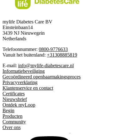
mylife Diabetes Care BV
Einsteinbaan14
3439 NJ Nieuwegein
Netherlands
Telefoonnummer:
0800-9776633
Vanuit het buitenland:
+31308885819
E-mail:
info@mylife-diabetescare.nl
Informatiebeveiliging
Gecoördineerd openbaarmakingsproces
Privacyverklaring
Klantenservice en contact
Certificates
Nieuwsbrief
Ontdek myLoop
Begin
Producten
Community
Over ons