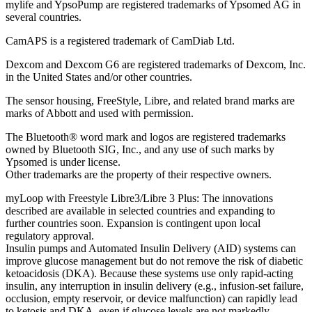
mylife and YpsoPump are registered trademarks of Ypsomed AG in
several countries.
CamAPS is a registered trademark of CamDiab Ltd.
Dexcom and Dexcom G6 are registered trademarks of Dexcom, Inc.
in the United States and/or other countries.
The sensor housing, FreeStyle, Libre, and related brand marks are
marks of Abbott and used with permission.
The Bluetooth® word mark and logos are registered trademarks
owned by Bluetooth SIG, Inc., and any use of such marks by
Ypsomed is under license.
Other trademarks
are the property of their respective owners.
myLoop with Freestyle Libre3/Libre 3 Plus: The innovations
described are available in selected countries and expanding to
further countries soon. Expansion is contingent upon local
regulatory approval.
Insulin pumps and Automated Insulin Delivery (AID) systems can
improve glucose management but do not remove the risk of diabetic
ketoacidosis (DKA). Because these systems use only rapid-acting
insulin, any interruption in insulin delivery (e.g., infusion-set failure,
occlusion, empty reservoir, or device malfunction) can rapidly lead
to ketosis and DKA, even if glucose levels are not markedly