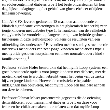
en adolescenten met diabetes type 1 het beste ondersteunen bij hun
dagelijkse uitdagingen op het gebied van glucosebeheer of tijdens
lichaamsbeweging.
CamAPS FX leverde gedurende 18 maanden aanhoudende en
klinisch significante verbeteringen in het glykemisch beheer bij zeer
jonge kinderen met diabetes type 1, het aantonen van de veiligheids-
en glykemische voordelen op langere termijn van hybride gesloten-
lustherapie in deze leeftijdsgroep, volgens de resultaten van een
3
uitbreidingsfaseonderzoek.
Bovendien melden semi-gestructureerde
interviews met ouders van zeer jonge kinderen met diabetes type 1
met hybride gesloten-lussystemen een meer normale ouder / kind /
4
familie-ervaring.
Professor Sabine Hofer benadrukte dat het mylife Loop-systeem een
goed bestudeerde optie is voor jonge kinderen met diabetes, met de
mogelijkheid om te worden gebruikt vanaf het begin van de ziekte
bij zeer jonge kinderen. Hoewel de remissiefase bepaalde
uitdagingen kan opleveren, biedt mylife Loop een haalbare aanpak
om deze te beheren.
Professor Othmar Moser presenteerde gegevens die de oefening
demystificeren voor mensen met diabetes type 1 en deze voor
iedereen beschikbaar maken door te laten zien dat mylife Loop