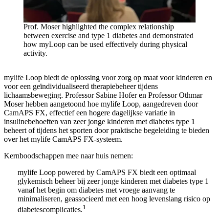
Prof. Moser highlighted the complex relationship
between exercise and type 1 diabetes and demonstrated
how myLoop can be used effectively during physical
activity.
mylife Loop biedt de oplossing voor zorg op maat voor kinderen en
voor een geïndividualiseerd therapiebeheer tijdens
lichaamsbeweging. Professor Sabine Hofer en Professor Othmar
Moser hebben aangetoond hoe mylife Loop, aangedreven door
CamAPS FX, effectief een hogere dagelijkse variatie in
insulinebehoeften van zeer jonge kinderen met diabetes type 1
beheert of tijdens het sporten door praktische begeleiding te bieden
over het mylife CamAPS FX-systeem.
Kernboodschappen mee naar huis nemen:
mylife Loop powered by CamAPS FX biedt een optimaal
glykemisch beheer bij zeer jonge kinderen met diabetes type 1
vanaf het begin om diabetes met vroege aanvang te
minimaliseren, geassocieerd met een hoog levenslang risico op
1
diabetescomplicaties.