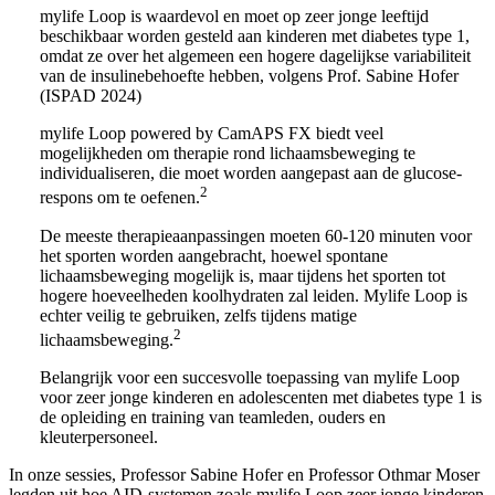
mylife Loop is waardevol en moet op zeer jonge leeftijd
beschikbaar worden gesteld aan kinderen met diabetes type 1,
omdat ze over het algemeen een hogere dagelijkse variabiliteit
van de insulinebehoefte hebben, volgens Prof. Sabine Hofer
(ISPAD 2024)
mylife Loop powered by CamAPS FX biedt veel
mogelijkheden om therapie rond lichaamsbeweging te
individualiseren, die moet worden aangepast aan de glucose-
2
respons om te oefenen.
De meeste therapieaanpassingen moeten 60-120 minuten voor
het sporten worden aangebracht, hoewel spontane
lichaamsbeweging mogelijk is, maar tijdens het sporten tot
hogere hoeveelheden koolhydraten zal leiden. Mylife Loop is
echter veilig te gebruiken, zelfs tijdens matige
2
lichaamsbeweging.
Belangrijk voor een succesvolle toepassing van mylife Loop
voor zeer jonge kinderen en adolescenten met diabetes type 1 is
de opleiding en training van teamleden, ouders en
kleuterpersoneel.
In onze sessies, Professor Sabine Hofer en Professor Othmar Moser
legden uit hoe AID-systemen zoals mylife Loop zeer jonge kinderen