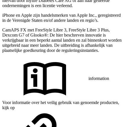
hiervan door mylife Diabetes Care AG of aan haar gelieerde
ondernemingen is een licentie verleend.
iPhone en Apple zĳn handelsmerken van Apple Inc., geregistreerd
in de Verenigde Staten en/of andere landen en regio’s.
CamAPS FX met FreeStyle Libre 3, FreeStyle Libre 3 Plus,
Dexcom G7 of Glooko®: De hier beschreven innovatie is
verkrijgbaar in een beperkt aantal landen en zal binnenkort worden
uitgebreid naar meer landen. De uitbreiding is afhankelijk van
plaatselijke goedkeuring door de reguleringsinstanties.
information
Voor informatie over het veilig gebruik van genoemde producten,
kijk op