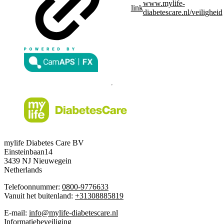
www.mylife-
link
diabetescare.nl/veiligheid
mylife Diabetes Care BV
Einsteinbaan14
3439 NJ Nieuwegein
Netherlands
Telefoonnummer:
0800-9776633
Vanuit het buitenland:
+31308885819
E-mail:
info@mylife-diabetescare.nl
Informatiebeveiliging