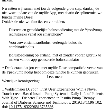
maken.
Nu zetten wij samen met jou de volgende grote stap, dankzij de
nieuwste update van de mylife App, met daarin de splinternieuwe
functie mylife Dose!
Ontdek de nieuwe functies en voordelen:
Discrete en gemakkelijke bolustoediening met de YpsoPump,
rechtstreeks vanaf jou smartphone*
Voor zowel standaardbolus, verlengde bolus als
combinatiebolus
Bolustoediening op afstand, met of zonder vooraf gebruik te
maken van de app-gebaseerde boluscalculator
* Denk eraan dat jou een met mylife Dose compatibele versie van
de YpsoPump nodig hebt om deze functie te kunnen gebruiken.
Lees meer
Wettelijke kennisgeving:
1
Waldenmaier D.
et al
.: First User Experiences With a Novel
Touchscreen-Based Insulin Pump System in Daily Life of Patients
With Type 1 Diabetes Experienced in Insulin Pump Therapy.
Journal of Diabetes Science and Technology. 2019;13(1):96-102.
doi:
10.1177/1932296818785386
.