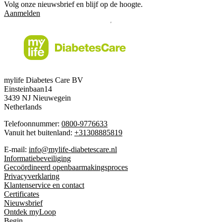
Volg onze nieuwsbrief en blijf op de hoogte.
Aanmelden
mylife Diabetes Care BV
Einsteinbaan14
3439 NJ Nieuwegein
Netherlands
Telefoonnummer:
0800-9776633
Vanuit het buitenland:
+31308885819
E-mail:
info@mylife-diabetescare.nl
Informatiebeveiliging
Gecoördineerd openbaarmakingsproces
Privacyverklaring
Klantenservice en contact
Certificates
Nieuwsbrief
Ontdek myLoop
Begin