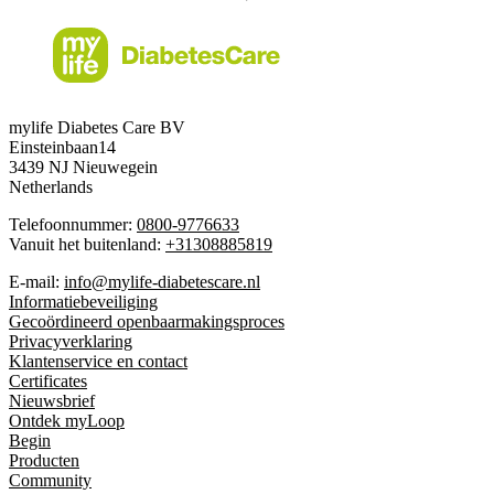
mylife Diabetes Care BV
Einsteinbaan14
3439 NJ Nieuwegein
Netherlands
Telefoonnummer:
0800-9776633
Vanuit het buitenland:
+31308885819
E-mail:
info@mylife-diabetescare.nl
Informatiebeveiliging
Gecoördineerd openbaarmakingsproces
Privacyverklaring
Klantenservice en contact
Certificates
Nieuwsbrief
Ontdek myLoop
Begin
Producten
Community