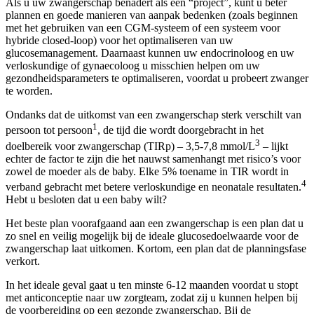
Als u uw zwangerschap benadert als een “project”, kunt u beter
plannen en goede manieren van aanpak bedenken (zoals beginnen
met het gebruiken van een CGM-systeem of een systeem voor
hybride closed-loop) voor het optimaliseren van uw
glucosemanagement. Daarnaast kunnen uw endocrinoloog en uw
verloskundige of gynaecoloog u misschien helpen om uw
gezondheidsparameters te optimaliseren, voordat u probeert zwanger
te worden.
Ondanks dat de uitkomst van een zwangerschap sterk verschilt van
1
persoon tot persoon
, de tijd die wordt doorgebracht in het
3
doelbereik voor zwangerschap (TIRp) – 3,5-7,8 mmol/L
– lijkt
echter de factor te zijn die het nauwst samenhangt met risico’s voor
zowel de moeder als de baby. Elke 5% toename in TIR wordt in
4
verband gebracht met betere verloskundige en neonatale resultaten.
Hebt u besloten dat u een baby wilt?
Het beste plan voorafgaand aan een zwangerschap is een plan dat u
zo snel en veilig mogelijk bij de ideale glucosedoelwaarde voor de
zwangerschap laat uitkomen. Kortom, een plan dat de planningsfase
verkort.
In het ideale geval gaat u ten minste 6-12 maanden voordat u stopt
met anticonceptie naar uw zorgteam, zodat zij u kunnen helpen bij
de voorbereiding op een gezonde zwangerschap. Bij de