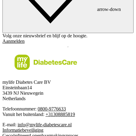
arrow-down
Volg onze nieuwsbrief en blijf op de hoogte.
Aanmelden
mylife Diabetes Care BV
Einsteinbaan14
3439 NJ Nieuwegein
Netherlands
Telefoonnummer:
0800-9776633
Vanuit het buitenland:
+31308885819
E-mail:
info@mylife-diabetescare.nl
Informatiebeveiliging
Gecoördineerd openbaarmakingsproces