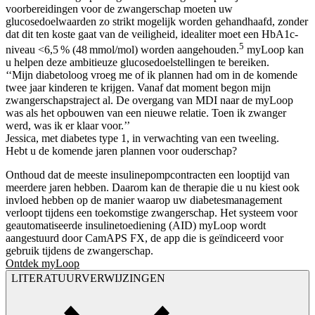
voorbereidingen voor de zwangerschap moeten uw
glucosedoelwaarden zo strikt mogelijk worden gehandhaafd, zonder
dat dit ten koste gaat van de veiligheid, idealiter moet een HbA1c-
5
niveau <6,5 % (48 mmol/mol) worden aangehouden.
myLoop kan
u helpen deze ambitieuze glucosedoelstellingen te bereiken.
‘‘Mijn diabetoloog vroeg me of ik plannen had om in de komende
twee jaar kinderen te krijgen. Vanaf dat moment begon mijn
zwangerschapstraject al. De overgang van MDI naar de myLoop
was als het opbouwen van een nieuwe relatie. Toen ik zwanger
werd, was ik er klaar voor.’’
Jessica, met diabetes type 1, in verwachting van een tweeling.
Hebt u de komende jaren plannen voor ouderschap?
Onthoud dat de meeste insulinepompcontracten een looptijd van
meerdere jaren hebben. Daarom kan de therapie die u nu kiest ook
invloed hebben op de manier waarop uw diabetesmanagement
verloopt tijdens een toekomstige zwangerschap. Het systeem voor
geautomatiseerde insulinetoediening (AID) myLoop wordt
aangestuurd door CamAPS FX, de app die is geïndiceerd voor
gebruik tijdens de zwangerschap.
Ontdek myLoop
LITERATUURVERWIJZINGEN