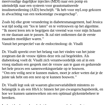
meervoudige dagelijkse injecties (MDI) naar een pomp en
uiteindelijk naar een systeem voor geautomatiseerde
insulinetoediening (AID) beschrijft. “Ik heb voor myLoop gekozen
in afwachting van een toekomstige zwangerschap”.
Zoals bij elke grote verandering in diabetesmanagement, had Jessica
wat tijd nodig om “los te laten” en te vertrouwen op het algoritme.
‘‘Ik moest leren iets te begrijpen dat vreemd was voor mijn lichaam
en me daaraan aan te passen. Ik zal niet ontkennen dat de eerste
maanden moeilijker waren.’’
Vanuit het perspectief van de endocrinoloog: dr. Visalli
Dr. Visalli spreekt over het belang van het vinden van het juiste
zorgteam dat de vrouw tijdens deze reis zal begeleiden. Als
diabetoloog voelt dr. Visalli zich verantwoordelijk om al in een
vroeg stadium een gesprek met de vrouw aan te gaan en gedurende
het hele proces een samenwerkingsrelatie op te bouwen.
‘‘Om een veilig nest te kunnen maken, moet je zeker weten dat je de
juiste tak hebt om een nest op te kunnen bouwen.’’
Dr. Visalli legt ook uit waarom glucosevariabiliteit minstens zo
belangrijk is als een HbA1c binnen het pre-zwangerschapsbereik, en
hoe we kunnen samenwerken om een optimaal glykemiebeheer te
bereiken.