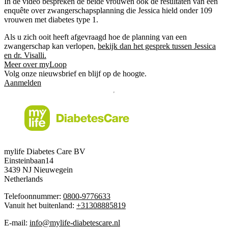
In de video bespreken de beide vrouwen ook de resultaten van een
enquête over zwangerschapsplanning die Jessica hield onder 109
vrouwen met diabetes type 1.
Als u zich ooit heeft afgevraagd hoe de planning van een
zwangerschap kan verlopen,
bekijk dan het gesprek tussen Jessica
en dr. Visalli.
Meer over myLoop
Volg onze nieuwsbrief en blijf op de hoogte.
Aanmelden
mylife Diabetes Care BV
Einsteinbaan14
3439 NJ Nieuwegein
Netherlands
Telefoonnummer:
0800-9776633
Vanuit het buitenland:
+31308885819
E-mail:
info@mylife-diabetescare.nl