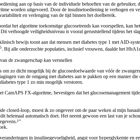
ediening aan op basis van de individuele behoeften van de gebruiker,
ritme worden uitgevoerd. Door de insulinetoediening te verhogen en ve
riabiliteit en verlenging van de tijd binnen het doelbereik.
ordat het algoritme toekomstige glucosetrends kan voorspellen, kan het
t verhoogde veiligheidsniveau is vooral geruststellend tijdens het sla
klinisch bewijs toont aan
dat mensen met diabetes type 1 met AID-syst
6
. Bij alle onderzochte populaties, inclusief vrouwen, daalde het HbA1
van de zwangerschap kan versnellen
is om zo dicht mogelijk bij de glucosedoelwaarde van vóór de zwangers
dagingen van de omgang met diabetes aan te pakken op een manier die de
diabetes type 1 zo min mogelijk verstoren.
et CamAPS FX-algoritme, bevestigen dat het glucosemanagement tijd
ide closed-loop, moest ik zo ongeveer om de paar weken al mijn basaa
me dit helemaal automatisch doet. Het neemt gewoon een last van je schou
egevens.²’’
oek.
, veranderingen in insulinegevoeligheid, angst voor hyperglykemie en e