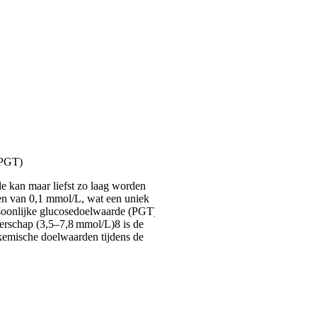
(PGT)
e kan maar liefst zo laag worden
pen van 0,1 mmol/L, wat een uniek
soonlijke glucosedoelwaarde (PGT)
erschap (3,5–7,8 mmol/L)8 is de
ykemische doelwaarden tijdens de