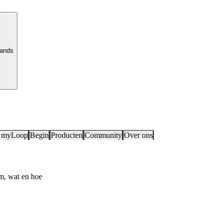
lands
 myLoop
Begin
Producten
Community
Over ons
m, wat en hoe