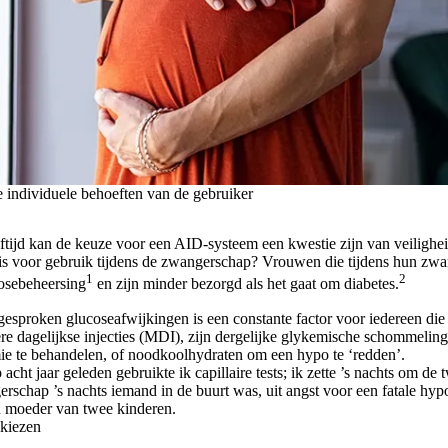
 individuele behoeften van de gebruiker
ftijd kan de keuze voor een AID-systeem een kwestie zijn van veilighe
s voor gebruik tijdens de zwangerschap? Vrouwen die tijdens hun 
1
2
cosebeheersing
en zijn minder bezorgd als het gaat om diabetes.
esproken glucoseafwijkingen is een constante factor voor iedereen die 
re dagelijkse injecties (MDI), zijn dergelijke glykemische schommelin
ie te behandelen, of noodkoolhydraten om een hypo te ‘redden’.
acht jaar geleden gebruikte ik capillaire tests; ik zette ’s nachts om d
erschap ’s nachts iemand in de buurt was, uit angst voor een fatale hypo
en moeder van twee kinderen.
 kiezen