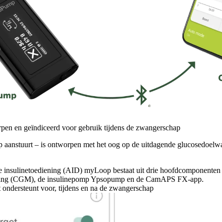
en en geïndiceerd voor gebruik tijdens de zwangerschap
anstuurt – is ontworpen met het oog op de uitdagende glucosedoelw
e insulinetoediening (AID) myLoop bestaat uit drie hoofdcomponenten
eting (CGM), de insulinepomp Ypsopump en de CamAPS FX-app.
ndersteunt voor, tijdens en na de zwangerschap