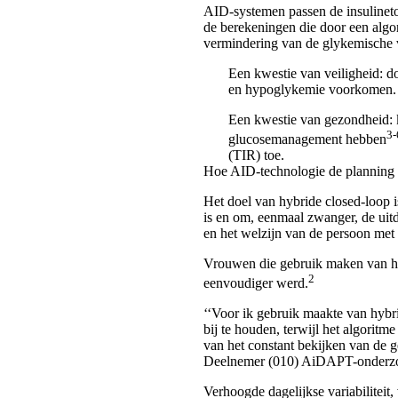
AID-systemen passen de insulineto
de berekeningen die door een algo
vermindering van de glykemische va
Een kwestie van veiligheid:
do
en hypoglykemie voorkomen. Di
Een kwestie van gezondheid:
3-
glucosemanagement hebben
(TIR) toe.
Hoe AID-technologie de planning 
Het doel van hybride closed-loop 
is en om, eenmaal zwanger, de uit
en het welzijn van de persoon met 
Vrouwen die gebruik maken van h
2
eenvoudiger werd.
‘‘Voor ik gebruik maakte van hybr
bij te houden, terwijl het algorit
van het constant bekijken van de g
Deelnemer (010) AiDAPT-onderz
Verhoogde dagelijkse variabiliteit