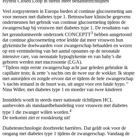
Hybrid Closed Loop in steeds meer behandelrichtlijnen
Veel zorgsystemen in Europa bieden al continue glucosemeting aan
voor mensen met diabetes type 1. Betrouwbare klinische gegevens
ondersteunen het gebruik van continue glucosemeting tijdens de
zwangerschap bij vrouwen met diabetes type 1. De resultaten van
3
het gerandomiseerde onderzoek CONCEPTT
hebben aangetoond
dat continue glucosemeting ertoe leidde dat meer vrouwen hun
glykemische doelwaarden voor zwangerschap behaalden en wezen
op een vermindering van het aantal opnames op de neonatale
intensive care, van neonatale hypoglykemie en van baby’s die
geboren werden met macrosomie (LGA).
‘‘Tijdens mijn eerste zwangerschap acht jaar geleden gebruikte ik
capillaire tests; ik zette ’s nachts om de twee uur de wekker. Ik stopte
met autorijden en zorgde ervoor dat er tijdens de hele zwangerschap
’s nachts iemand in de buurt was, uit angst voor een fatale hypo.’’
Nina Willer, met diabetes type 1 en moeder van twee kinderen
Inmiddels wordt in steeds meer nationale richtlijnen HCL
aanbevolen als standaardbehandeling voor vrouwen met diabetes
4
type 1 die zwanger willen worden.
De toekomst ziet er rooskleurig uit!
Diabetestechnologie doorbreekt barrières. Dat geldt ook voor de
omgang met diabetes type 1 tijdens de zwangerschap. Vandaag de