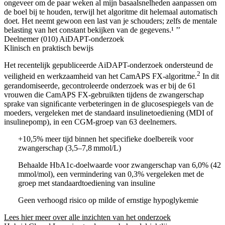
ongeveer om de paar weken al mijn basaalsnelheden aanpassen om
de boel bij te houden, terwijl het algoritme dit helemaal automatisch
doet. Het neemt gewoon een last van je schouders; zelfs de mentale
belasting van het constant bekijken van de gegevens.¹ ’’
Deelnemer (010) AiDAPT-onderzoek
Klinisch en praktisch bewijs
Het recentelijk gepubliceerde AiDAPT-onderzoek ondersteund de
2
veiligheid en werkzaamheid van het CamAPS FX-algoritme.
In dit
gerandomiseerde, gecontroleerde onderzoek was er bij de 61
vrouwen die CamAPS FX-gebruikten tijdens de zwangerschap
sprake van signiﬁcante verbeteringen in de glucosespiegels van de
moeders, vergeleken met de standaard insulinetoediening (MDI of
insulinepomp), in een CGM-groep van 63 deelnemers.
+10,5% meer tijd binnen het specifieke doelbereik voor
zwangerschap (3,5–7,8 mmol/L)
Behaalde HbA1c-doelwaarde voor zwangerschap van 6,0% (42
mmol/mol), een vermindering van 0,3% vergeleken met de
groep met standaardtoediening van insuline
Geen verhoogd risico op milde of ernstige hypoglykemie
Lees hier meer over alle inzichten van het onderzoek