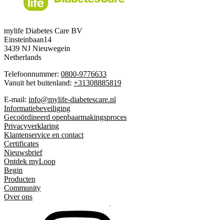
mylife Diabetes Care BV
Einsteinbaan14
3439 NJ Nieuwegein
Netherlands
Telefoonnummer:
0800-9776633
Vanuit het buitenland:
+31308885819
E-mail:
info@mylife-diabetescare.nl
Informatiebeveiliging
Gecoördineerd openbaarmakingsproces
Privacyverklaring
Klantenservice en contact
Certificates
Nieuwsbrief
Ontdek myLoop
Begin
Producten
Community
Over ons