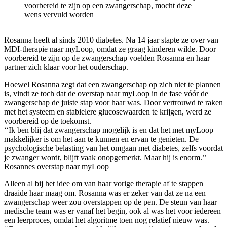
voorbereid te zijn op een zwangerschap, mocht deze
wens vervuld worden
Rosanna heeft al sinds 2010 diabetes. Na 14 jaar stapte ze over van
MDI-therapie naar myLoop, omdat ze graag kinderen wilde. Door
voorbereid te zijn op de zwangerschap voelden Rosanna en haar
partner zich klaar voor het ouderschap.
Hoewel Rosanna zegt dat een zwangerschap op zich niet te plannen
is, vindt ze toch dat de overstap naar myLoop in de fase vóór de
zwangerschap de juiste stap voor haar was. Door vertrouwd te raken
met het systeem en stabielere glucosewaarden te krijgen, werd ze
voorbereid op de toekomst.
‘‘Ik ben blij dat zwangerschap mogelijk is en dat het met myLoop
makkelijker is om het aan te kunnen en ervan te genieten. De
psychologische belasting van het omgaan met diabetes, zelfs voordat
je zwanger wordt, blijft vaak onopgemerkt. Maar hij is enorm.’’
Rosannes overstap naar myLoop
Alleen al bij het idee om van haar vorige therapie af te stappen
draaide haar maag om. Rosanna was er zeker van dat ze na een
zwangerschap weer zou overstappen op de pen. De steun van haar
medische team was er vanaf het begin, ook al was het voor iedereen
een leerproces, omdat het algoritme toen nog relatief nieuw was.