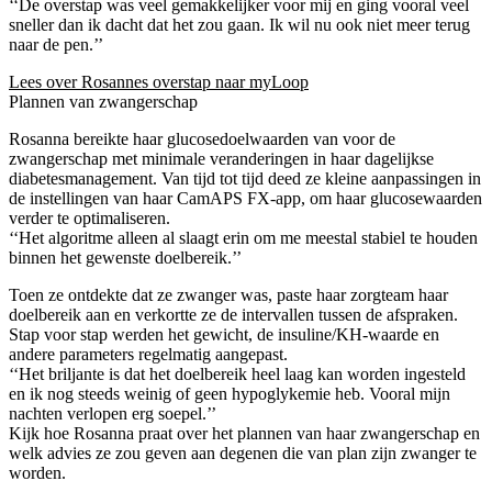
‘‘De overstap was veel gemakkelijker voor mij en ging vooral veel
sneller dan ik dacht dat het zou gaan. Ik wil nu ook niet meer terug
naar de pen.’’
Lees over Rosannes overstap naar myLoop
Plannen van zwangerschap
Rosanna bereikte haar glucosedoelwaarden van voor de
zwangerschap met minimale veranderingen in haar dagelijkse
diabetesmanagement. Van tijd tot tijd deed ze kleine aanpassingen in
de instellingen van haar CamAPS FX-app, om haar glucosewaarden
verder te optimaliseren.
‘‘Het algoritme alleen al slaagt erin om me meestal stabiel te houden
binnen het gewenste doelbereik.’’
Toen ze ontdekte dat ze zwanger was, paste haar zorgteam haar
doelbereik aan en verkortte ze de intervallen tussen de afspraken.
Stap voor stap werden het gewicht, de insuline/KH-waarde en
andere parameters regelmatig aangepast.
‘‘Het briljante is dat het doelbereik heel laag kan worden ingesteld
en ik nog steeds weinig of geen hypoglykemie heb. Vooral mijn
nachten verlopen erg soepel.’’
Kijk hoe Rosanna praat over het plannen van haar zwangerschap en
welk advies ze zou geven aan degenen die van plan zijn zwanger te
worden.