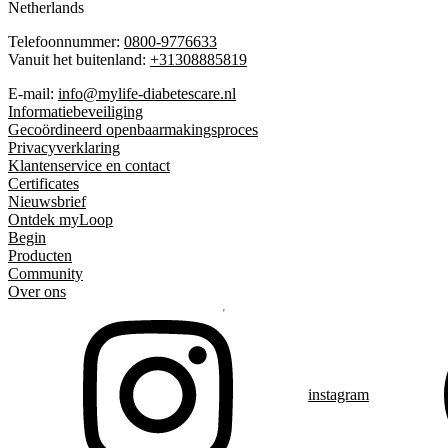
Netherlands
Telefoonnummer:
0800-9776633
Vanuit het buitenland:
+31308885819
E-mail:
info@mylife-diabetescare.nl
Informatiebeveiliging
Gecoördineerd openbaarmakingsproces
Privacyverklaring
Klantenservice en contact
Certificates
Nieuwsbrief
Ontdek myLoop
Begin
Producten
Community
Over ons
instagram