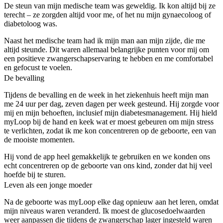
De steun van mijn medische team was geweldig. Ik kon altijd bij ze
terecht – ze zorgden altijd voor me, of het nu mijn gynaecoloog of
diabetoloog was.
Naast het medische team had ik mijn man aan mijn zijde, die me
altijd steunde. Dit waren allemaal belangrijke punten voor mij om
een positieve zwangerschapservaring te hebben en me comfortabel
en gefocust te voelen.
De bevalling
Tijdens de bevalling en de week in het ziekenhuis heeft mijn man
me 24 uur per dag, zeven dagen per week gesteund. Hij zorgde voor
mij en mijn behoeften, inclusief mijn diabetesmanagement. Hij hield
myLoop bij de hand en keek wat er moest gebeuren om mijn stress
te verlichten, zodat ik me kon concentreren op de geboorte, een van
de mooiste momenten.
Hij vond de app heel gemakkelijk te gebruiken en we konden ons
echt concentreren op de geboorte van ons kind, zonder dat hij veel
hoefde bij te sturen.
Leven als een jonge moeder
Na de geboorte was myLoop elke dag opnieuw aan het leren, omdat
mijn niveaus waren veranderd. Ik moest de glucosedoelwaarden
weer aanpassen die tijdens de zwangerschap lager ingesteld waren