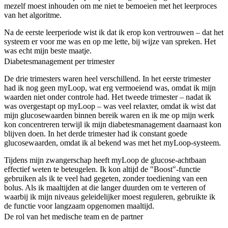
mezelf moest inhouden om me niet te bemoeien met het leerproces
van het algoritme.
Na de eerste leerperiode wist ik dat ik erop kon vertrouwen – dat het
systeem er voor me was en op me lette, bij wijze van spreken. Het
was echt mijn beste maatje.
Diabetesmanagement per trimester
De drie trimesters waren heel verschillend. In het eerste trimester
had ik nog geen myLoop, wat erg vermoeiend was, omdat ik mijn
waarden niet onder controle had. Het tweede trimester – nadat ik
was overgestapt op myLoop – was veel relaxter, omdat ik wist dat
mijn glucosewaarden binnen bereik waren en ik me op mijn werk
kon concentreren terwijl ik mijn diabetesmanagement daarnaast kon
blijven doen. In het derde trimester had ik constant goede
glucosewaarden, omdat ik al bekend was met het myLoop-systeem.
Tijdens mijn zwangerschap heeft myLoop de glucose-achtbaan
effectief weten te beteugelen. Ik kon altijd de "Boost"-functie
gebruiken als ik te veel had gegeten, zonder toediening van een
bolus. Als ik maaltijden at die langer duurden om te verteren of
waarbij ik mijn niveaus geleidelijker moest reguleren, gebruikte ik
de functie voor langzaam opgenomen maaltijd.
De rol van het medische team en de partner