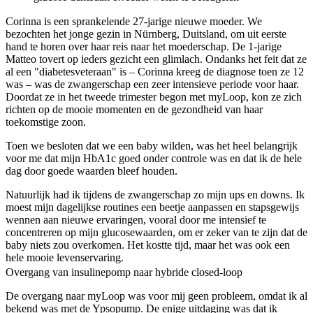
Corinna is een sprankelende 27-jarige nieuwe moeder. We
bezochten het jonge gezin in Nürnberg, Duitsland, om uit eerste
hand te horen over haar reis naar het moederschap. De 1-jarige
Matteo tovert op ieders gezicht een glimlach. Ondanks het feit dat ze
al een "diabetesveteraan" is – Corinna kreeg de diagnose toen ze 12
was – was de zwangerschap een zeer intensieve periode voor haar.
Doordat ze in het tweede trimester begon met myLoop, kon ze zich
richten op de mooie momenten en de gezondheid van haar
toekomstige zoon.
Toen we besloten dat we een baby wilden, was het heel belangrijk
voor me dat mijn HbA1c goed onder controle was en dat ik de hele
dag door goede waarden bleef houden.
Natuurlijk had ik tijdens de zwangerschap zo mijn ups en downs. Ik
moest mijn dagelijkse routines een beetje aanpassen en stapsgewijs
wennen aan nieuwe ervaringen, vooral door me intensief te
concentreren op mijn glucosewaarden, om er zeker van te zijn dat de
baby niets zou overkomen. Het kostte tijd, maar het was ook een
hele mooie levenservaring.
Overgang van insulinepomp naar hybride closed-loop
De overgang naar myLoop was voor mij geen probleem, omdat ik al
bekend was met de Ypsopump. De enige uitdaging was dat ik